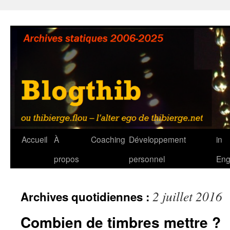
Aller
au
contenu
Accueil
À
Coaching
Développement
in
propos
personnel
Eng
2 juillet 2016
Archives quotidiennes :
Combien de timbres mettre ?