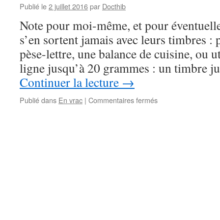
Publié le
2 juillet 2016
par
Docthib
Note pour moi-même, et pour éventuelle
s’en sortent jamais avec leurs timbres : p
pèse-lettre, une balance de cuisine, ou ut
ligne jusqu’à 20 grammes : un timbre 
Continuer la lecture
→
sur
Publié dans
En vrac
|
Commentaires fermés
Combien
de
timbres
mettre
?