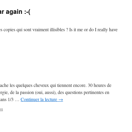
pédagogique
ar again :-(
s copies qui sont vraiment illisibles ? Is it me or do I really have
ur
’s
hat
ime
f
he
ear
gain
rache les quelques cheveux qui tiennent encore. 30 heures de
rgie, de la passion (oui, aussi), des questions pertinentes en
, dans 1/3 …
Continuer la lecture
→
es