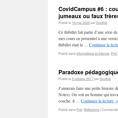
CovidCampus #6 : cour
jumeaux ou faux frère
Publié le
16 mai 2020
par
Docthib
Ce thibillet fait partie d’une série 
mes cours en présentiel à une version
thibillet était la …
Continuer la lect
Publié dans
Informatique et Internet
,
Prof
Paradoxe pédagogiqu
Publié le
5 octobre 2017
par
Docthib
J’aimerais faire une petite histoire d
Notes). On voit un homme qui travail
couche, il …
Continuer la lecture
Publié dans
Prof
,
Réflexions
|
Commentai