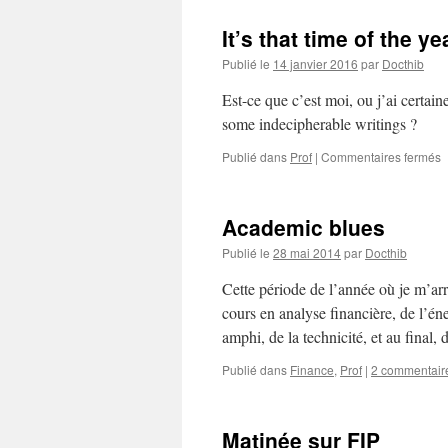
It’s that time of the ye
Publié le
14 janvier 2016
par
Docthib
Est-ce que c’est moi, ou j’ai certaine
some indecipherable writings ?
s
Publié dans
Prof
|
Commentaires fermés
It
t
t
Academic blues
o
t
Publié le
28 mai 2014
par
Docthib
y
a
Cette période de l’année où je m’ar
:-
cours en analyse financière, de l’éne
(
amphi, de la technicité, et au final
Publié dans
Finance
,
Prof
|
2 commentair
Matinée sur FIP