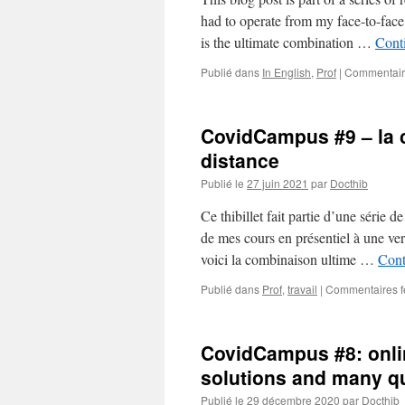
had to operate from my face-to-face 
is the ultimate combination …
Conti
Publié dans
In English
,
Prof
|
Commentair
CovidCampus #9 – la 
distance
Publié le
27 juin 2021
par
Docthib
Ce thibillet fait partie d’une série d
de mes cours en présentiel à une ver
voici la combinaison ultime …
Cont
Publié dans
Prof
,
travail
|
Commentaires 
CovidCampus #8: onli
solutions and many q
Publié le
29 décembre 2020
par
Docthib