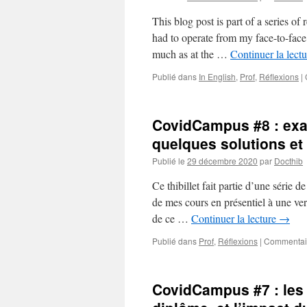
This blog post is part of a series of
had to operate from my face-to-face
much as at the …
Continuer la lect
Publié dans
In English
,
Prof
,
Réflexions
|
CovidCampus #8 : exam
quelques solutions et
Publié le
29 décembre 2020
par
Docthib
Ce thibillet fait partie d’une série d
de mes cours en présentiel à une vers
de ce …
Continuer la lecture
→
Publié dans
Prof
,
Réflexions
|
Commentai
CovidCampus #7 : les 