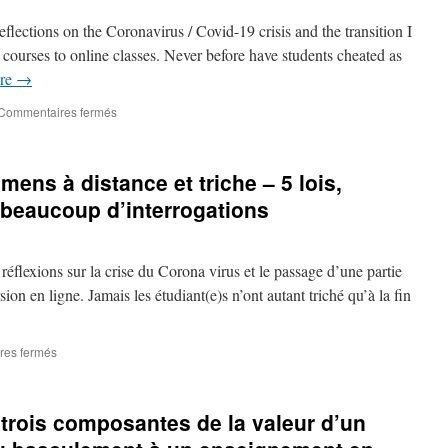
enseigner
 reflections on the Coronavirus / Covid-19 crisis and the transition I
à
distance
 courses to online classes. Never before have students cheated as
ure
→
sur
Commentaires fermés
CovidCampus
#8:
online
ens à distance et triche – 5 lois,
exams
and
 beaucoup d’interrogations
cheating
–
5
e réflexions sur la crise du Corona virus et le passage d’une partie
laws,
some
ion en ligne. Jamais les étudiant(e)s n’ont autant triché qu’à la fin
solutions
and
many
sur
res fermés
questions
CovidCampus
#8
:
trois composantes de la valeur d’un
examens
à