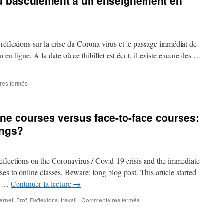
du basculement à un enseignement en
distance
et
triche
–
5
de réflexions sur la crise du Corona virus et le passage immédiat de
lois,
 en ligne. À la date où ce thibillet est écrit, il existe encore des …
quelques
solutions
et
sur
res fermés
beaucoup
CovidCampus
d’interrogations
#7
:
ne courses versus face-to-face courses:
les
trois
ings?
composantes
de
la
f reflections on the Coronavirus / Covid-19 crisis and the immediate
valeur
d’un
es to online classes. Beware: long blog post. This article started
diplôme,
us …
Continuer la lecture
→
et
l’impact
sur
ternet
,
Prof
,
Réflexions
,
travail
|
Commentaires fermés
du
CovidCampus
basculement
#6: