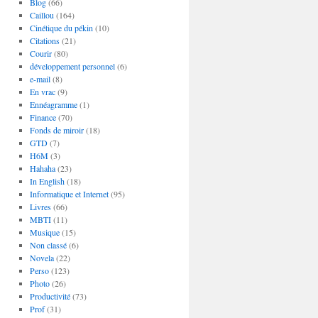
Blog
(66)
Caillou
(164)
Cinétique du pékin
(10)
Citations
(21)
Courir
(80)
développement personnel
(6)
e-mail
(8)
En vrac
(9)
Ennéagramme
(1)
Finance
(70)
Fonds de miroir
(18)
GTD
(7)
H6M
(3)
Hahaha
(23)
In English
(18)
Informatique et Internet
(95)
Livres
(66)
MBTI
(11)
Musique
(15)
Non classé
(6)
Novela
(22)
Perso
(123)
Photo
(26)
Productivité
(73)
Prof
(31)