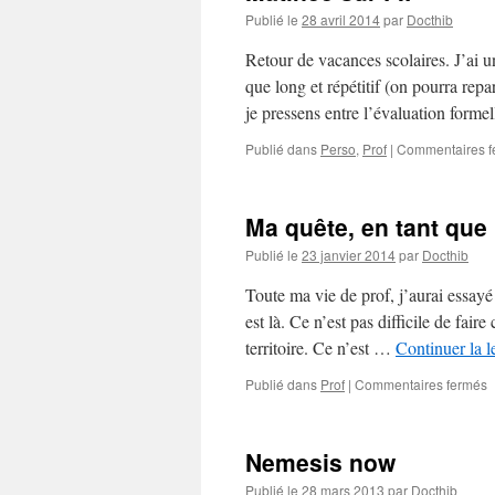
Publié le
28 avril 2014
par
Docthib
Retour de vacances scolaires. J’ai un
que long et répétitif (on pourra repa
je pressens entre l’évaluation forme
Publié dans
Perso
,
Prof
|
Commentaires f
Ma quête, en tant que 
Publié le
23 janvier 2014
par
Docthib
Toute ma vie de prof, j’aurai essayé d
est là. Ce n’est pas difficile de fai
territoire. Ce n’est …
Continuer la l
s
Publié dans
Prof
|
Commentaires fermés
q
e
Nemesis now
t
q
Publié le
28 mars 2013
par
Docthib