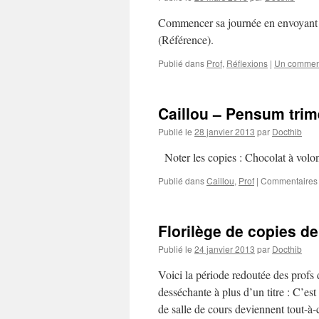
p
Commencer sa journée en envoyant u
(Référence).
Publié dans
Prof
,
Réflexions
|
Un commen
Caillou – Pensum trime
Publié le
28 janvier 2013
par
Docthib
Noter les copies : Chocolat à volon
Publié dans
Caillou
,
Prof
|
Commentaires
Florilège de copies de
Publié le
24 janvier 2013
par
Docthib
Voici la période redoutée des profs d
desséchante à plus d’un titre : C’est
de salle de cours deviennent tout-à