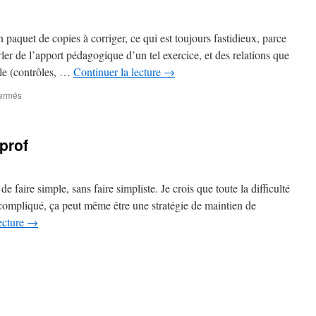
 paquet de copies à corriger, ce qui est toujours fastidieux, parce
rler de l’apport pédagogique d’un tel exercice, et des relations que
lle (contrôles, …
Continuer la lecture
→
sur
ermés
Matinée
sur
FIP
prof
e faire simple, sans faire simpliste. Je crois que toute la difficulté
re compliqué, ça peut même être une stratégie de maintien de
ecture
→
ur
Ma
uête,
n
ant
ue