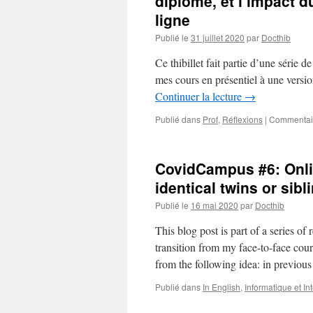
diplôme, et l’impact 
ligne
Publié le
31 juillet 2020
par
Docthib
Ce thibillet fait partie d’une série 
mes cours en présentiel à une version
Continuer la lecture
→
Publié dans
Prof
,
Réflexions
|
Commentai
CovidCampus #6: Onli
identical twins or sibl
Publié le
16 mai 2020
par
Docthib
This blog post is part of a series o
transition from my face-to-face cours
from the following idea: in previo
Publié dans
In English
,
Informatique et In