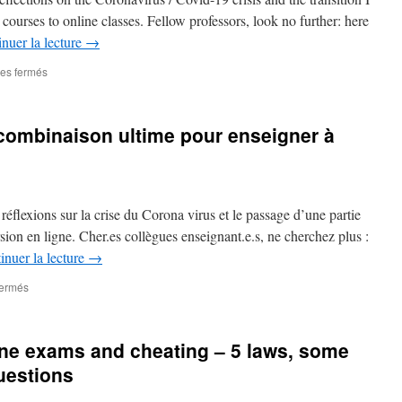
courses to online classes. Fellow professors, look no further: here
nuer la lecture
→
sur
es fermés
CovidCampus
#9
–
combinaison ultime pour enseigner à
The
Ultimate
Combo
for
online
e réflexions sur la crise du Corona virus et le passage d’une partie
teaching
sion en ligne. Cher.es collègues enseignant.e.s, ne cherchez plus :
inuer la lecture
→
sur
fermés
CovidCampus
#9
–
ne exams and cheating – 5 laws, some
la
combinaison
uestions
ultime
pour