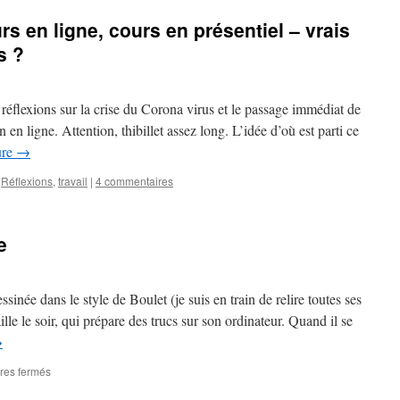
à
Online
s en ligne, cours en présentiel – vrais
un
courses
enseignement
versus
s ?
en
face-
ligne
to-
face
de réflexions sur la crise du Corona virus et le passage immédiat de
courses:
identical
 en ligne. Attention, thibillet assez long. L’idée d’où est parti ce
twins
ure
→
or
siblings?
,
Réflexions
,
travail
|
4 commentaires
e
essinée dans le style de Boulet (je suis en train de relire toutes ses
le le soir, qui prépare des trucs sur son ordinateur. Quand il se
→
sur
res fermés
Paradoxe