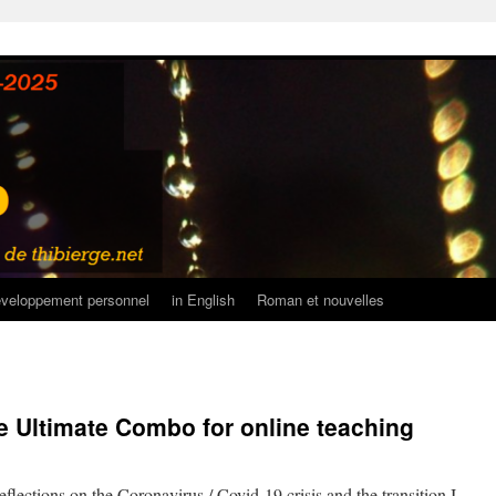
veloppement personnel
in English
Roman et nouvelles
 Ultimate Combo for online teaching
 reflections on the Coronavirus / Covid-19 crisis and the transition I