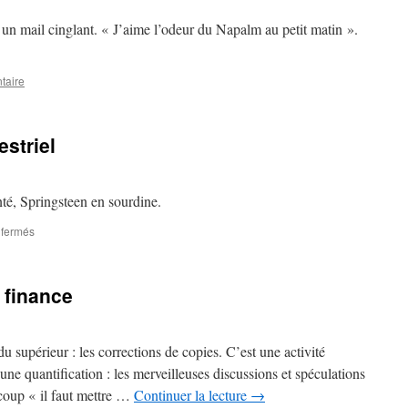
rof
n mail cinglant. « J’aime l’odeur du Napalm au petit matin ».
taire
striel
té, Springsteen en sourdine.
sur
 fermés
Caillou
–
Pensum
 finance
trimestriel
u supérieur : les corrections de copies. C’est une activité
 une quantification : les merveilleuses discussions et spéculations
-coup « il faut mettre …
Continuer la lecture
→