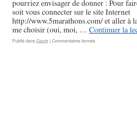
pourriez envisager de donner : Pour fai
soit vous connecter sur le site Internet
http://www.5marathons.com/ et aller à la
me choisir (oui, moi, …
Continuer la le
sur
Publié dans
Courir
|
Commentaires fermés
Marathon
de
Turin
–
3ème
étape
des
5
marathons