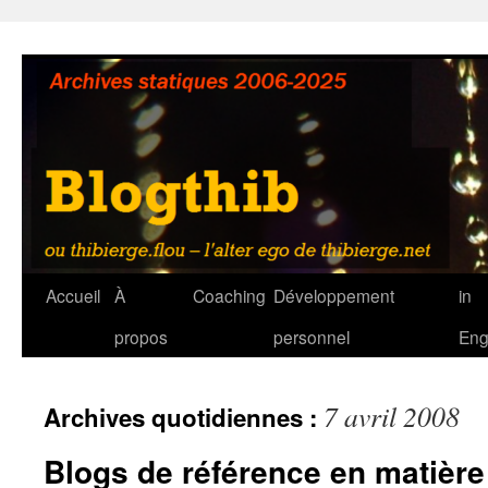
Aller
au
contenu
Accueil
À
Coaching
Développement
in
propos
personnel
Eng
7 avril 2008
Archives quotidiennes :
Blogs de référence en matière