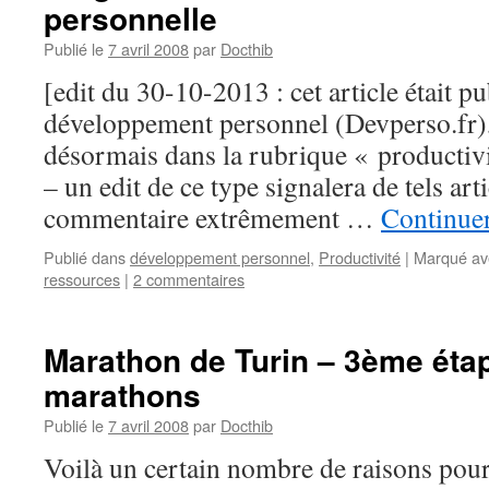
personnelle
Publié le
7 avril 2008
par
Docthib
[edit du 30-10-2013 : cet article était p
développement personnel (Devperso.fr), j
désormais dans la rubrique « productiv
– un edit de ce type signalera de tels art
commentaire extrêmement …
Continuer
Publié dans
développement personnel
,
Productivité
|
Marqué av
ressources
|
2 commentaires
Marathon de Turin – 3ème éta
marathons
Publié le
7 avril 2008
par
Docthib
Voilà un certain nombre de raisons pour