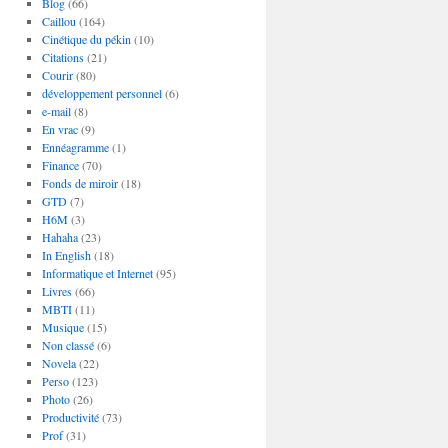
Blog
(66)
Caillou
(164)
Cinétique du pékin
(10)
Citations
(21)
Courir
(80)
développement personnel
(6)
e-mail
(8)
En vrac
(9)
Ennéagramme
(1)
Finance
(70)
Fonds de miroir
(18)
GTD
(7)
H6M
(3)
Hahaha
(23)
In English
(18)
Informatique et Internet
(95)
Livres
(66)
MBTI
(11)
Musique
(15)
Non classé
(6)
Novela
(22)
Perso
(123)
Photo
(26)
Productivité
(73)
Prof
(31)