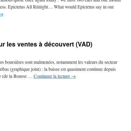
less. Epictetus All Riiiiight… What would Epictetus say in our
→
ur les ventes à découvert (VAD)
eurs boursières sont malmenées, notamment les valeurs du secteur
ibas (graphique joint) : la baisse est quasiment continue depuis
sse (de la Bourse …
Continuer la lecture
→