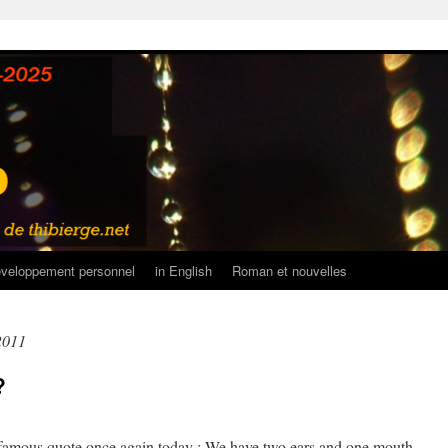
veloppement personnel
in English
Roman et nouvelles
2011
?
t famous quote once again today : We have two ears and one mouth