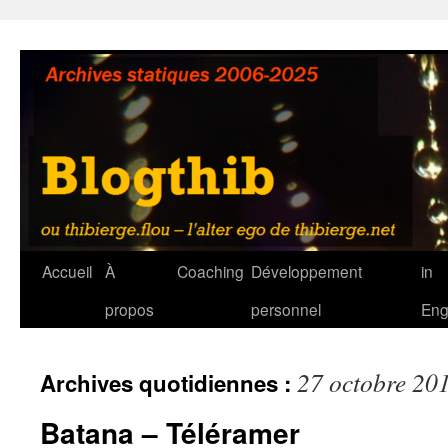
Aller
au
contenu
Accueil
À
Coaching
Développement
in
propos
personnel
Eng
27 octobre 20
Archives quotidiennes :
Batana – Téléramer