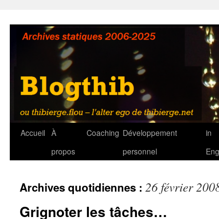
Aller
au
contenu
Accueil
À
Coaching
Développement
in
propos
personnel
Eng
26 février 200
Archives quotidiennes :
Grignoter les tâches…