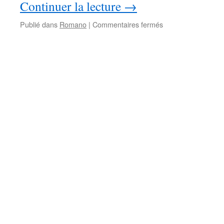
Continuer la lecture
→
sur
Publié dans
Romano
|
Commentaires fermés
Magnolia
Express
–
3ème
Partie
–
#1