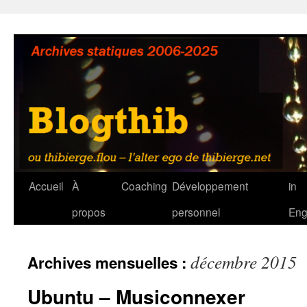
Aller
au
contenu
Accueil
À
Coaching
Développement
in
propos
personnel
Eng
décembre 2015
Archives mensuelles :
Ubuntu – Musiconnexer