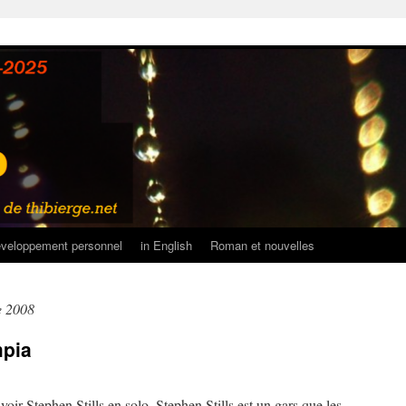
veloppement personnel
in English
Roman et nouvelles
e 2008
mpia
 voir Stephen Stills en solo. Stephen Stills est un gars que les