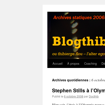
Aller
au
contenu
Accueil
À propos
Coaching
Dé
6 octobr
Archives quotidiennes :
Stephen Stills à l’Oly
Publié le
6 octobre 2008
par
Docthib
Hier soir, j’étais à l’Olympia pour y