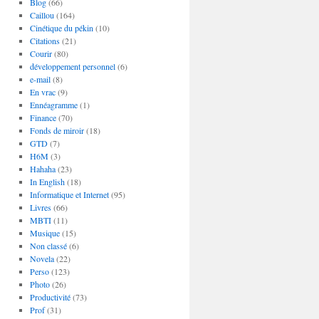
Blog
(66)
Caillou
(164)
Cinétique du pékin
(10)
Citations
(21)
Courir
(80)
développement personnel
(6)
e-mail
(8)
En vrac
(9)
Ennéagramme
(1)
Finance
(70)
Fonds de miroir
(18)
GTD
(7)
H6M
(3)
Hahaha
(23)
In English
(18)
Informatique et Internet
(95)
Livres
(66)
MBTI
(11)
Musique
(15)
Non classé
(6)
Novela
(22)
Perso
(123)
Photo
(26)
Productivité
(73)
Prof
(31)