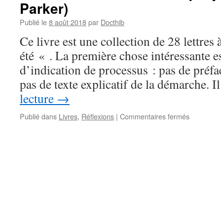
Parker)
Publié le
8 août 2018
par
Docthib
Ce livre est une collection de 28 lettres
été « . La première chose intéressante es
d’indication de processus : pas de préfa
pas de texte explicatif de la démarche. 
lecture
→
sur
Publié dans
Livres
,
Réflexions
|
Commentaires fermés
Livre
lu
–
Lettres
à
l’ado
que
j’ai
été
(dir.