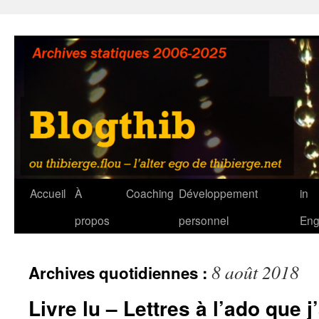
Aller
au
contenu
Accueil
À
Coaching
Développement
in
propos
personnel
Eng
8 août 2018
Archives quotidiennes :
Livre lu – Lettres à l’ado que j’