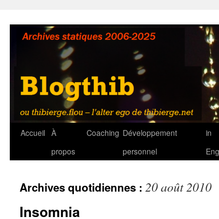
Aller
au
contenu
Accueil
À
Coaching
Développement
in
propos
personnel
Eng
20 août 2010
Archives quotidiennes :
Insomnia