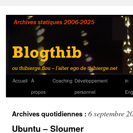
Aller
au
contenu
Accueil
À
Coaching
Développement
in
propos
personnel
Eng
6 septembre 2
Archives quotidiennes :
Ubuntu – Sloumer