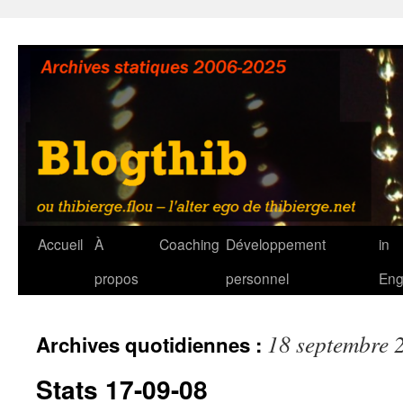
Aller
au
contenu
Accueil
À
Coaching
Développement
in
propos
personnel
Eng
18 septembre 
Archives quotidiennes :
Stats 17-09-08