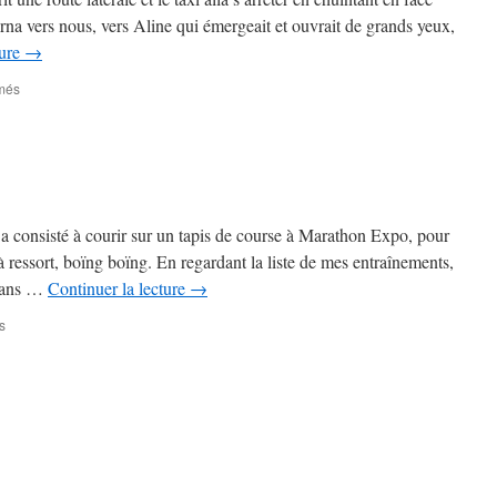
rna vers nous, vers Aline qui émergeait et ouvrait de grands yeux,
ture
→
sur
més
Magnolia
Express
–
2ème
partie
–
#
 a consisté à courir sur un tapis de course à Marathon Expo, pour
22
à ressort, boïng boïng. En regardant la liste de mes entraînements,
 Dans …
Continuer la lecture
→
sur
s
J-
7