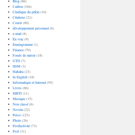
Blog
(66)
Caillou
(164)
Cinétique du pékin
(10)
Citations
(21)
Courir
(80)
développement personnel
(6)
e-mail
(8)
En vrac
(9)
Ennéagramme
(1)
Finance
(70)
Fonds de miroir
(18)
GTD
(7)
H6M
(3)
Hahaha
(23)
In English
(18)
Informatique et Internet
(95)
Livres
(66)
MBTI
(11)
Musique
(15)
Non classé
(6)
Novela
(22)
Perso
(123)
Photo
(26)
Productivité
(73)
Prof
(31)