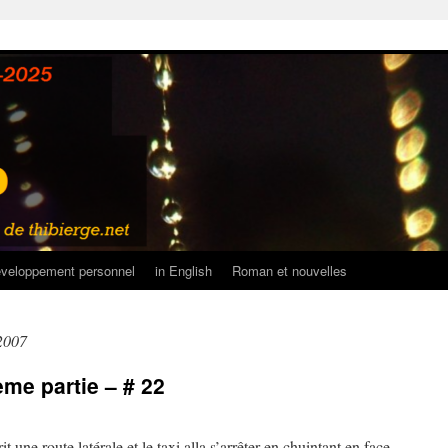
veloppement personnel
in English
Roman et nouvelles
 2007
me partie – # 22
 une route latérale et le taxi alla s’arrêter en chuintant en face