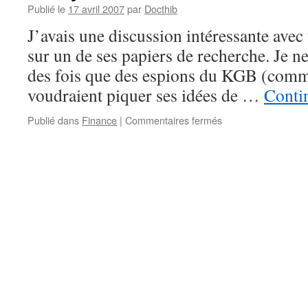
Publié le
17 avril 2007
par
Docthib
J’avais une discussion intéressante avec 
sur un de ses papiers de recherche. Je ne
des fois que des espions du KGB (commen
voudraient piquer ses idées de …
Contin
sur
Publié dans
Finance
|
Commentaires fermés
Proxy
for
Love