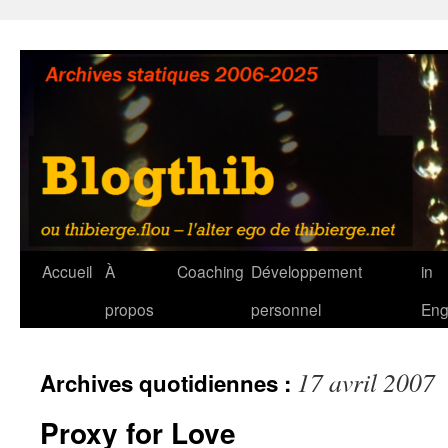
Aller
au
contenu
Accueil
À
Coaching
Développement
in
propos
personnel
Eng
17 avril 2007
Archives quotidiennes :
Proxy for Love