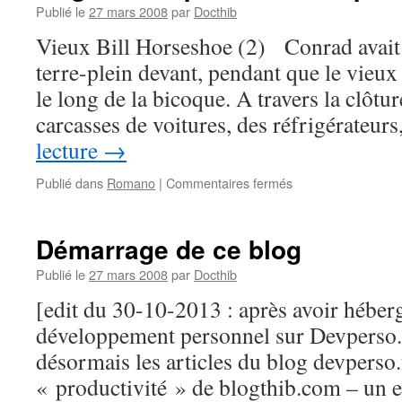
Publié le
27 mars 2008
par
Docthib
Vieux Bill Horseshoe (2) Conrad avait g
terre-plein devant, pendant que le vieux a
le long de la bicoque. A travers la clôtu
carcasses de voitures, des réfrigérateur
lecture
→
sur
Publié dans
Romano
|
Commentaires fermés
Magnolia
Express
–
Démarrage de ce blog
3ème
partie
Publié le
27 mars 2008
par
Docthib
–
[edit du 30-10-2013 : après avoir héber
#6
développement personnel sur Devperso.fr
désormais les articles du blog devperso.
« productivité » de blogthib.com – un e