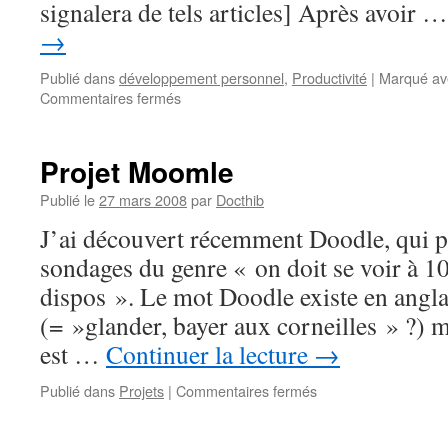
signalera de tels articles] Après avoir 
→
Publié dans
développement personnel
,
Productivité
|
Marqué av
sur
Commentaires fermés
Démarrage
de
ce
Projet Moomle
blog
Publié le
27 mars 2008
par
Docthib
J’ai découvert récemment Doodle, qui p
sondages du genre « on doit se voir à 10
dispos ». Le mot Doodle existe en anglai
(= »glander, bayer aux corneilles » ?) m
est …
Continuer la lecture
→
sur
Publié dans
Projets
|
Commentaires fermés
Projet
Moomle