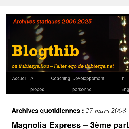
Aller
au
contenu
Accueil
À
Coaching
Développement
in
propos
personnel
Eng
27 mars 2008
Archives quotidiennes :
Magnolia Express – 3ème part