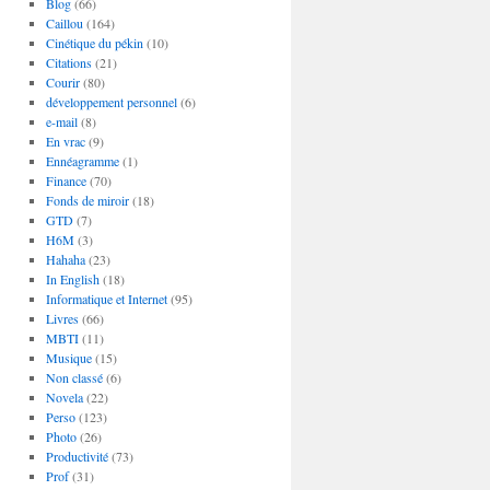
Blog
(66)
Caillou
(164)
Cinétique du pékin
(10)
Citations
(21)
Courir
(80)
développement personnel
(6)
e-mail
(8)
En vrac
(9)
Ennéagramme
(1)
Finance
(70)
Fonds de miroir
(18)
GTD
(7)
H6M
(3)
Hahaha
(23)
In English
(18)
Informatique et Internet
(95)
Livres
(66)
MBTI
(11)
Musique
(15)
Non classé
(6)
Novela
(22)
Perso
(123)
Photo
(26)
Productivité
(73)
Prof
(31)