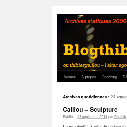
Aller
au
contenu
Accueil
À propos
Coaching
Dé
23 septe
Archives quotidiennes :
Caillou – Sculpture
Publié le
23 septembre 2011
par
Docthib
Le mur écaillé À côté du tableau de 