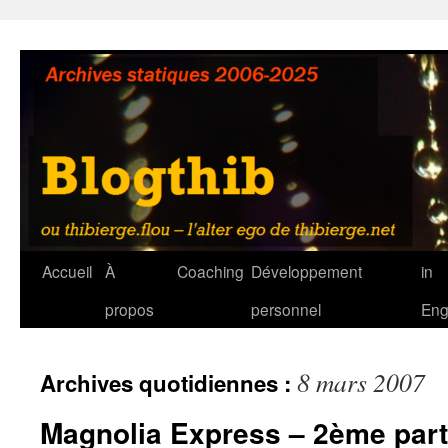
Aller
au
contenu
Accueil
À
Coaching
Développement
in
propos
personnel
Eng
8 mars 2007
Archives quotidiennes :
Magnolia Express – 2ème parti