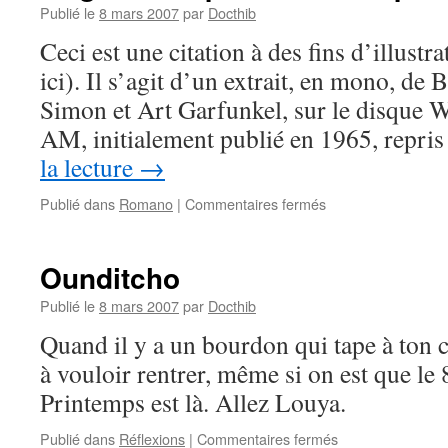
Publié le
8 mars 2007
par
Docthib
Ceci est une citation à des fins d’illustr
ici). Il s’agit d’un extrait, en mono, de 
Simon et Art Garfunkel, sur le disque
AM, initialement publié en 1965, repri
la lecture
→
sur
Publié dans
Romano
|
Commentaires fermés
Magnolia
Express
–
Ounditcho
2ème
partie
Publié le
8 mars 2007
par
Docthib
–
Quand il y a un bourdon qui tape à ton c
#
10
à vouloir rentrer, même si on est que le 8
Printemps est là. Allez Louya.
sur
Publié dans
Réflexions
|
Commentaires fermés