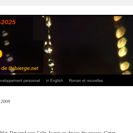
veloppement personnel
in English
Roman et nouvelles
r 2008
blot, Descend sous l’aile. Je suis au-dessus des nuages. Coton