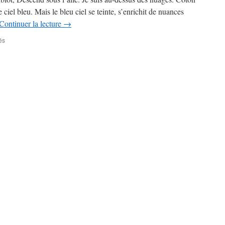
 ciel bleu. Mais le bleu ciel se teinte, s’enrichit de nuances
Continuer la lecture
→
sur
és
Caillou
–
Icare