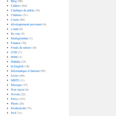
Blog
(66)
Caillou
(164)
Cinétique du pékin
(10)
Citations
(21)
Courir
(80)
développement personnel
(6)
e-mail
(8)
En vrac
(9)
Ennéagramme
(1)
Finance
(70)
Fonds de miroir
(18)
GTD
(7)
H6M
(3)
Hahaha
(23)
In English
(18)
Informatique et Internet
(95)
Livres
(66)
MBTI
(11)
Musique
(15)
Non classé
(6)
Novela
(22)
Perso
(123)
Photo
(26)
Productivité
(73)
Prof
(31)