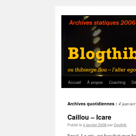
Aller
au
contenu
Accueil
À propos
Coaching
Dé
4 janvie
Archives quotidiennes :
Caillou – Icare
Publié le
4 janvier 2008
par
Docthib
Envol. Le gris, qui bouchait mon hu