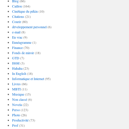
Blog
(66)
Caillou
(164)
Cinétique du pékin
(10)
Citations
(21)
Courir
(80)
développement personnel
(6)
e-mail
(8)
En vrac
(9)
Ennéagramme
(1)
Finance
(70)
Fonds de miroir
(18)
GTD
(7)
H6M
(3)
Hahaha
(23)
In English
(18)
Informatique et Internet
(95)
Livres
(66)
MBTI
(11)
Musique
(15)
Non classé
(6)
Novela
(22)
Perso
(123)
Photo
(26)
Productivité
(73)
Prof
(31)