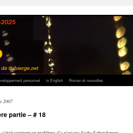
veloppement personnel
in English
Roman et nouvelles
er 2007
e partie – # 18
c’était vraiment un problème. Ça n’est pas facile d’abandonner