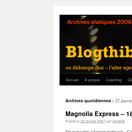
Aller
au
contenu
Accueil
À propos
Coaching
Dé
22 janvi
Archives quotidiennes :
Magnolia Express – 1èr
Publié le
22 janvier 2007
par
Docthib
De pancartes jalonner notre vie Ça 