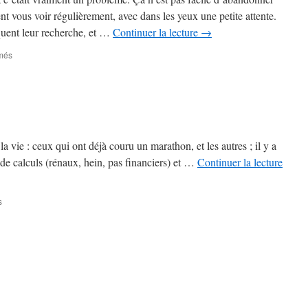
nt vous voir régulièrement, avec dans les yeux une petite attente.
iquent leur recherche, et …
Continuer la lecture
→
sur
més
Magnolia
Express
–
1ère
partie
–
#
a vie : ceux qui ont déjà couru un marathon, et les autres ; il y a
18
 de calculs (rénaux, hein, pas financiers) et …
Continuer la lecture
sur
s
Aïeuh