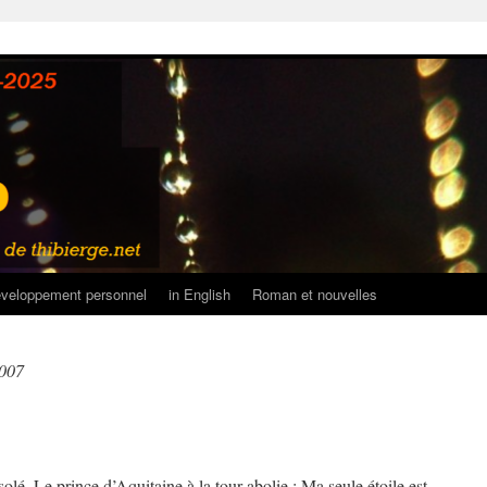
veloppement personnel
in English
Roman et nouvelles
2007
nsolé, Le prince d’Aquitaine à la tour abolie : Ma seule étoile est