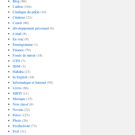
Blog
(66)
Caillou
(164)
Cinétique du pékin
(10)
Citations
(21)
Courir
(80)
développement personnel
(6)
e-mail
(8)
En vrac
(9)
Ennéagramme
(1)
Finance
(70)
Fonds de miroir
(18)
GTD
(7)
H6M
(3)
Hahaha
(23)
In English
(18)
Informatique et Internet
(95)
Livres
(66)
MBTI
(11)
Musique
(15)
Non classé
(6)
Novela
(22)
Perso
(123)
Photo
(26)
Productivité
(73)
Prof
(31)