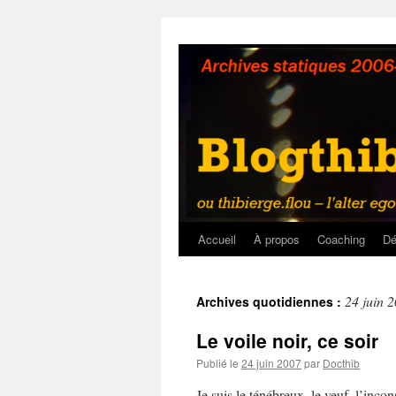
Aller
au
contenu
Accueil
À propos
Coaching
Dé
24 juin 
Archives quotidiennes :
Le voile noir, ce soir
Publié le
24 juin 2007
par
Docthib
Je suis le ténébreux, le veuf, l’inco