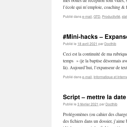
mes boîtes de réception sont vides, 
l’école qui m’emploie, coaching & f
Publié dans
e-mail
,
GTD
,
Productivité
,
sta
#Mini-hacks – Expanse
Publié le
18 avril 2021
par
Docthib
Ceci est la continuité de ma rubriq
temps » (je la baptise désormais avec
là). Aujourd’hui, l’expanseur de te
Publié dans
e-mail
,
Informatique et Intern
Script – mettre la dat
Publié le
3 février 2021
par
Docthib
Prolégomènes (ou cahier des charge
des fichiers dans un dossier, j’aime 