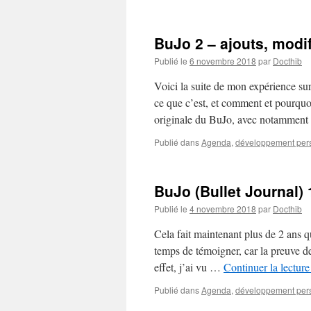
BuJo 2 – ajouts, modifi
Publié le
6 novembre 2018
par
Docthib
Voici la suite de mon expérience sur
ce que c’est, et comment et pourquo
originale du BuJo, avec notammen
Publié dans
Agenda
,
développement per
BuJo (Bullet Journal) 
Publié le
4 novembre 2018
par
Docthib
Cela fait maintenant plus de 2 ans qu
temps de témoigner, car la preuve de
effet, j’ai vu …
Continuer la lectur
Publié dans
Agenda
,
développement per