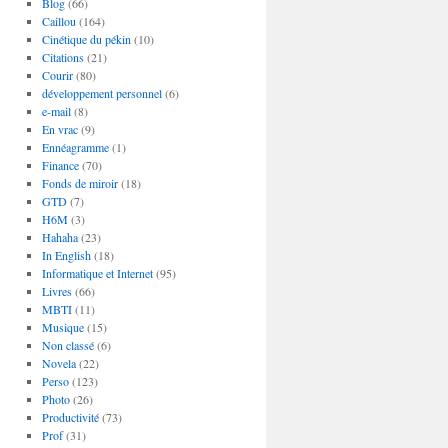
Blog
(66)
Caillou
(164)
Cinétique du pékin
(10)
Citations
(21)
Courir
(80)
développement personnel
(6)
e-mail
(8)
En vrac
(9)
Ennéagramme
(1)
Finance
(70)
Fonds de miroir
(18)
GTD
(7)
H6M
(3)
Hahaha
(23)
In English
(18)
Informatique et Internet
(95)
Livres
(66)
MBTI
(11)
Musique
(15)
Non classé
(6)
Novela
(22)
Perso
(123)
Photo
(26)
Productivité
(73)
Prof
(31)