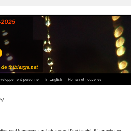
veloppement personnel
in English
Roman et nouvelles
ité
ian rend hommage aux écrivains qui l’ont inspiré, il leur paie une