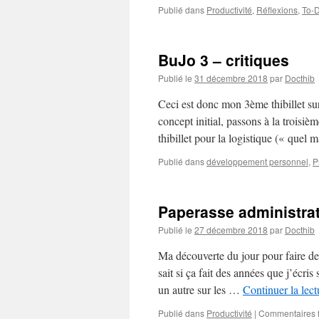
Publié dans
Productivité
,
Réflexions
,
To-
BuJo 3 – critiques
Publié le
31 décembre 2018
par
Docthib
Ceci est donc mon 3ème thibillet sur
concept initial, passons à la troisiè
thibillet pour la logistique (« quel 
Publié dans
développement personnel
,
P
Paperasse administrat
Publié le
27 décembre 2018
par
Docthib
Ma découverte du jour pour faire de
sait si ça fait des années que j’écris
un autre sur les …
Continuer la lec
Publié dans
Productivité
|
Commentaires 