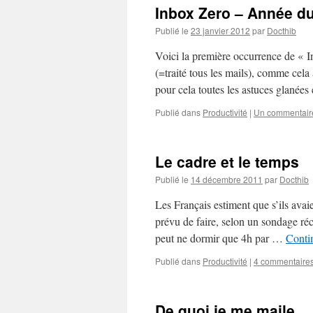
Inbox Zero – Année d
Publié le
23 janvier 2012
par
Docthib
Voici la première occurrence de « I
(=traité tous les mails), comme cela 
pour cela toutes les astuces glanée
Publié dans
Productivité
|
Un commentair
Le cadre et le temps
Publié le
14 décembre 2011
par
Docthib
Les Français estiment que s’ils avaien
prévu de faire, selon un sondage ré
peut ne dormir que 4h par …
Contin
Publié dans
Productivité
|
4 commentaire
De quoi je me maile…