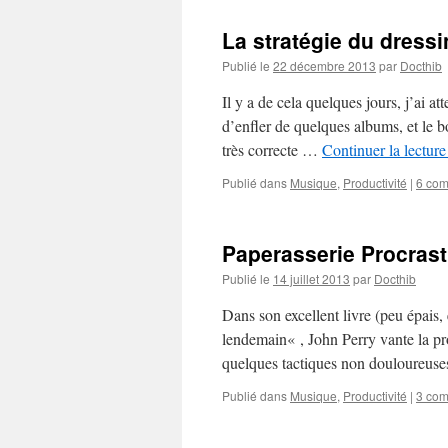
La stratégie du dress
Publié le
22 décembre 2013
par
Docthib
Il y a de cela quelques jours, j’ai a
d’enfler de quelques albums, et le b
très correcte …
Continuer la lectur
Publié dans
Musique
,
Productivité
|
6 com
Paperasserie Procrasti
Publié le
14 juillet 2013
par
Docthib
Dans son excellent livre (peu épais, e
lendemain« , John Perry vante la pros
quelques tactiques non douloureus
Publié dans
Musique
,
Productivité
|
3 com