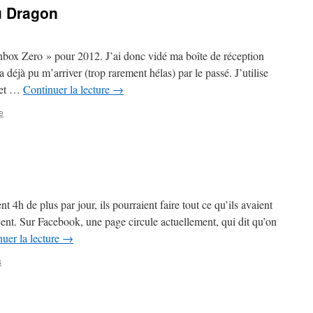
u Dragon
nbox Zero » pour 2012. J’ai donc vidé ma boîte de réception
a déjà pu m’arriver (trop rarement hélas) par le passé. J’utilise
s et …
Continuer la lecture
→
e
t 4h de plus par jour, ils pourraient faire tout ce qu’ils avaient
cent. Sur Facebook, une page circule actuellement, qui dit qu’on
uer la lecture
→
s