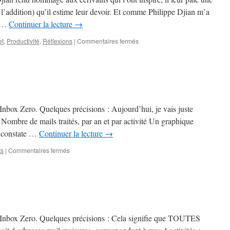
, l’addition) qu’il estime leur devoir. Et comme Philippe Djian m’a
û …
Continuer la lecture
→
sur
et
,
Productivité
,
Réflexions
|
Commentaires fermés
Ardoise
e Inbox Zero. Quelques précisions : Aujourd’hui, je vais juste
 : Nombre de mails traités, par an et par activité Un graphique
Je constate …
Continuer la lecture
→
sur
ts
|
Commentaires fermés
Inbox
Zero
2023
de Inbox Zero. Quelques précisions : Cela signifie que TOUTES