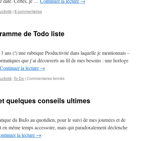
par date. Certes, je …
Continuer la lecture
→
ctivité
|
8 commentaires
gramme de Todo liste
3 ans (!) une rubrique Productivité dans laquelle je mentionnais –
formatiques que j’ai découverts au fil de mes besoins : une horloge
Continuer la lecture
→
sur
ctivité
,
To-Do
|
Commentaires fermés
Créer
son
propre
et quelques conseils ultimes
programme
de
Todo
liste
atique du BuJo au quotidien, pour le suivi de mes journées et de
est en même temps accessoire, mais qui paradoxalement déclenche
ntinuer la lecture
→