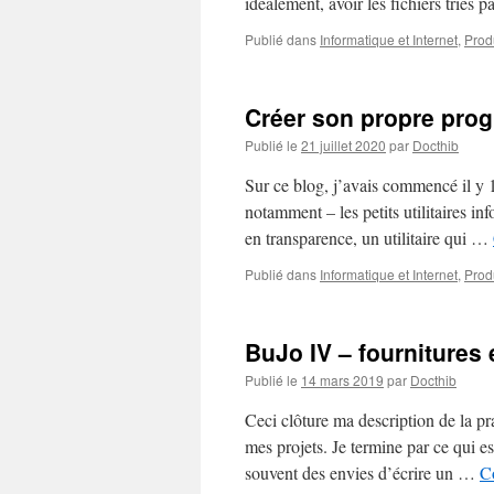
idéalement, avoir les fichiers triés 
Publié dans
Informatique et Internet
,
Produ
Créer son propre pro
Publié le
21 juillet 2020
par
Docthib
Sur ce blog, j’avais commencé il y 1
notamment – les petits utilitaires in
en transparence, un utilitaire qui …
Publié dans
Informatique et Internet
,
Produ
BuJo IV – fournitures 
Publié le
14 mars 2019
par
Docthib
Ceci clôture ma description de la pr
mes projets. Je termine par ce qui 
souvent des envies d’écrire un …
Co