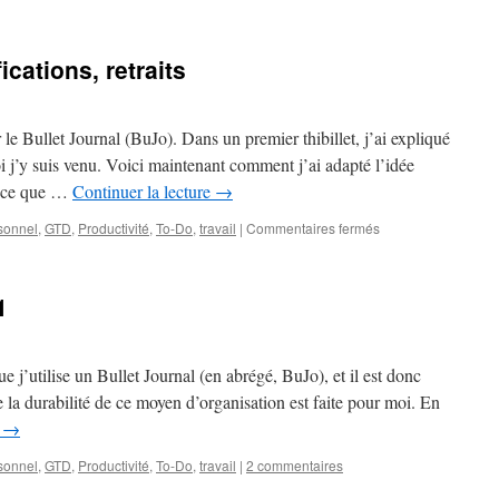
Paperasse
administrative
hero
cations, retraits
 le Bullet Journal (BuJo). Dans un premier thibillet, j’ai expliqué
i j’y suis venu. Voici maintenant comment j’ai adapté l’idée
t ce que …
Continuer la lecture
→
sur
sonnel
,
GTD
,
Productivité
,
To-Do
,
travail
|
Commentaires fermés
BuJo
2
–
1
ajouts,
modifications,
retraits
e j’utilise un Bullet Journal (en abrégé, BuJo), et il est donc
 la durabilité de ce moyen d’organisation est faite pour moi. En
e
→
sonnel
,
GTD
,
Productivité
,
To-Do
,
travail
|
2 commentaires