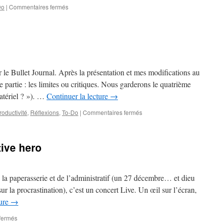
sur
Do
|
Commentaires fermés
BuJo
IV
–
fournitures
et
quelques
conseils
 le Bullet Journal. Après la présentation et mes modifications au
ultimes
me partie : les limites ou critiques. Nous garderons le quatrième
matériel ? »). …
Continuer la lecture
→
sur
roductivité
,
Réflexions
,
To-Do
|
Commentaires fermés
BuJo
3
–
ive hero
critiques
 la paperasserie et de l’administratif (un 27 décembre… et dieu
 sur la procrastination), c’est un concert Live. Un œil sur l’écran,
ture
→
sur
fermés