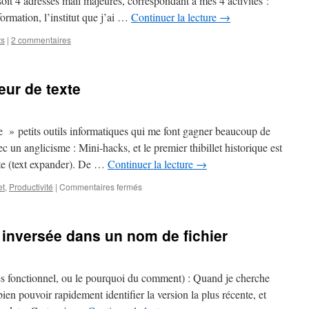
soit 4 adresses mail majeures, correspondant à mes 4 activités :
ormation, l’institut que j’ai …
Continuer la lecture
→
ts
|
2 commentaires
ur de texte
ue » petits outils informatiques qui me font gagner beaucoup de
 un anglicisme : Mini-hacks, et le premier thibillet historique est
xte (text expander). De …
Continuer la lecture
→
sur
et
,
Productivité
|
Commentaires fermés
#Mini-
hacks
–
e inversée dans un nom de fichier
Expanseur
de
texte
s fonctionnel, ou le pourquoi du comment) : Quand je cherche
bien pouvoir rapidement identifier la version la plus récente, et