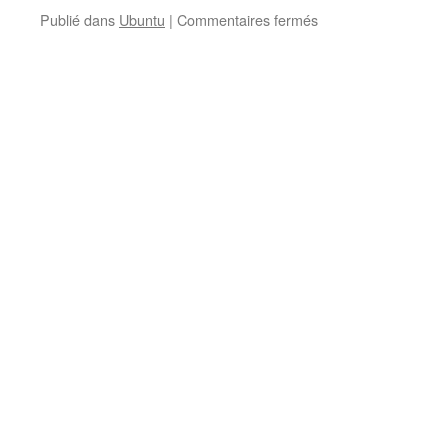
sur
Publié dans
Ubuntu
|
Commentaires fermés
Ubuntu
–
Zargage