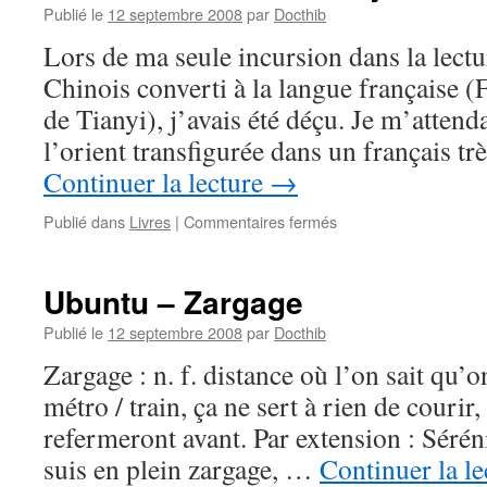
Publié le
12 septembre 2008
par
Docthib
Lors de ma seule incursion dans la lectu
Chinois converti à la langue française (
de Tianyi), j’avais été déçu. Je m’attenda
l’orient transfigurée dans un français tr
Continuer la lecture
→
sur
Publié dans
Livres
|
Commentaires fermés
Livre
lu
:
Ubuntu – Zargage
Shan
Sa
Publié le
12 septembre 2008
par
Docthib
–
Zargage : n. f. distance où l’on sait qu’o
la
joueuse
métro / train, ça ne sert à rien de courir,
de
refermeront avant. Par extension : Sérén
Go
suis en plein zargage, …
Continuer la l