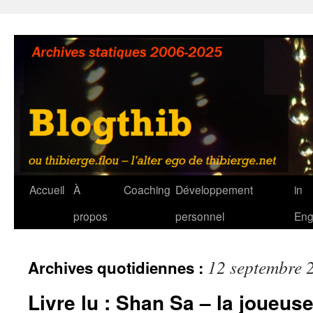
Aller
au
contenu
Accueil
À
Coaching
Développement
in
propos
personnel
Eng
12 septembre 
Archives quotidiennes :
Livre lu : Shan Sa – la joueus