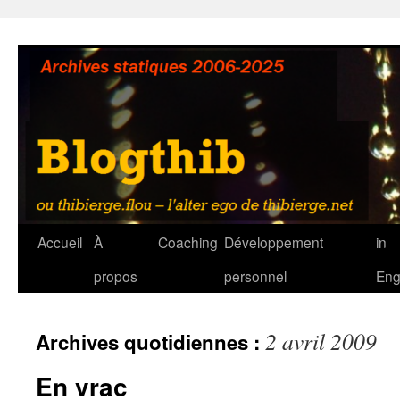
Aller
au
contenu
Accueil
À
Coaching
Développement
in
propos
personnel
Eng
2 avril 2009
Archives quotidiennes :
En vrac