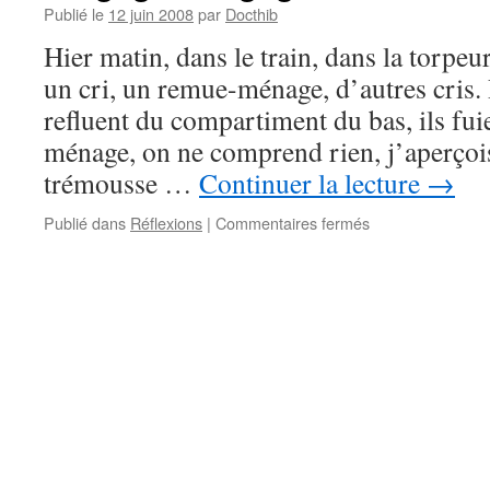
Publié le
12 juin 2008
par
Docthib
Hier matin, dans le train, dans la torpeu
un cri, un remue-ménage, d’autres cris.
refluent du compartiment du bas, ils fu
ménage, on ne comprend rien, j’aperçoi
trémousse …
Continuer la lecture
→
sur
Publié dans
Réflexions
|
Commentaires fermés
Aragog
et
Magog