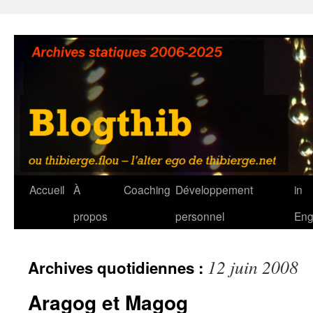
Aller
au
contenu
Accueil
À
Coaching
Développement
in
propos
personnel
Eng
12 juin 2008
Archives quotidiennes :
Aragog et Magog