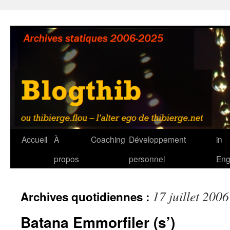
Aller
au
contenu
Accueil
À
Coaching
Développement
in
propos
personnel
Eng
17 juillet 2006
Archives quotidiennes :
Batana Emmorfiler (s’)