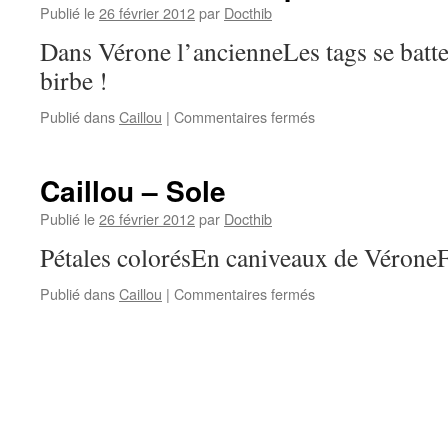
Publié le
26 février 2012
par
Docthib
Dans Vérone l’ancienneLes tags se batten
birbe !
sur
Publié dans
Caillou
|
Commentaires fermés
Caillou
–
Rafaello
Caillou – Sole
pittore
Publié le
26 février 2012
par
Docthib
Pétales colorésEn caniveaux de VéroneF
sur
Publié dans
Caillou
|
Commentaires fermés
Caillou
–
Sole