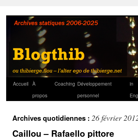
Aller
au
contenu
Accueil
À
Coaching
Développement
in
propos
personnel
Eng
26 février 201
Archives quotidiennes :
Caillou – Rafaello pittore