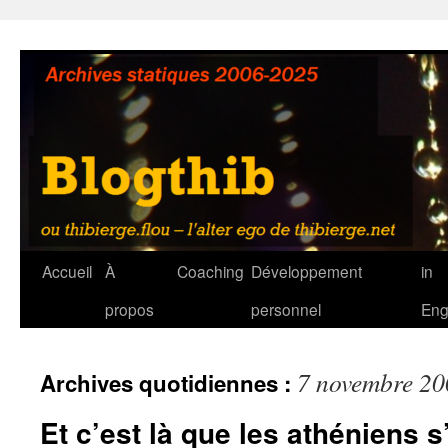
Aller
au
contenu
Accueil
À
Coaching
Développement
in
propos
personnel
Eng
7 novembre 20
Archives quotidiennes :
Et c’est là que les athéniens s