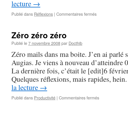
lecture
→
sur
Publié dans
Réflexions
|
Commentaires fermés
Idée
moisie
du
Zéro zéro zéro
jour
Publié le
7 novembre 2008
par
Docthib
Zéro mails dans ma boite. J’en ai parlé 
Augias. Je viens à nouveau d’atteindre 
La dernière fois, c’était le [edit]6 févrie
Quelques réflexions, mais rapides, hei
la lecture
→
sur
Publié dans
Productivité
|
Commentaires fermés
Zéro
zéro
zéro