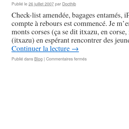
Publié le
26 juillet 2007
par
Docthib
Check-list amendée, bagages entamés, iP
compte à rebours est commencé. Je m’en 
monts corses (ça se dit itxazu, en corse,
(itxazu) en espérant rencontrer des jeune
Continuer la lecture
→
sur
Publié dans
Blog
|
Commentaires fermés
Fusil
à
couteaux