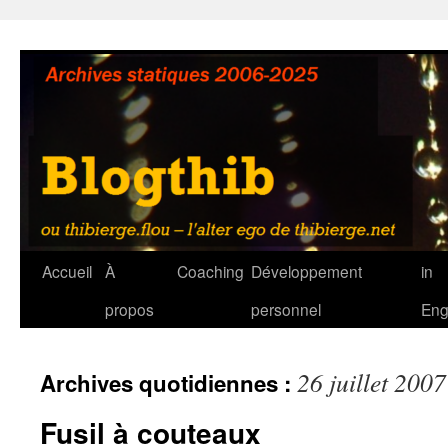
Aller
au
contenu
Accueil
À
Coaching
Développement
in
propos
personnel
Eng
26 juillet 2007
Archives quotidiennes :
Fusil à couteaux