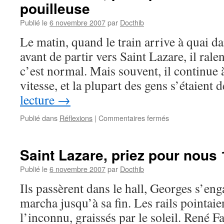
pouilleuse
Publié le
6 novembre 2007
par
Docthib
Le matin, quand le train arrive à quai d
avant de partir vers Saint Lazare, il rale
c’est normal. Mais souvent, il continue à
vitesse, et la plupart des gens s’étaient
lecture
→
sur
Publié dans
Réflexions
|
Commentaires fermés
Saint
Lazare,
priez
Saint Lazare, priez pour nous 
pour
nous
Publié le
6 novembre 2007
par
Docthib
2
Ils passèrent dans le hall, Georges s’eng
–
La
marcha jusqu’à sa fin. Les rails pointaien
glissade
l’inconnu, graissés par le soleil. René Fa
pouilleuse