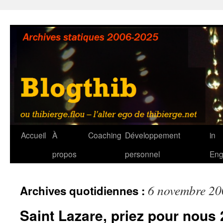
Aller
au
contenu
Accueil
À
Coaching
Développement
in
propos
personnel
Eng
6 novembre 20
Archives quotidiennes :
Saint Lazare, priez pour nous 