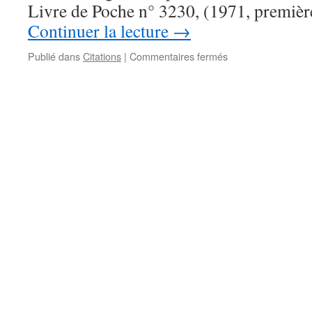
Livre de Poche n° 3230, (1971, premièr
Continuer la lecture
→
sur
Publié dans
Citations
|
Commentaires fermés
Saint
Lazare,
priez
pour
nous
1
–
Citation