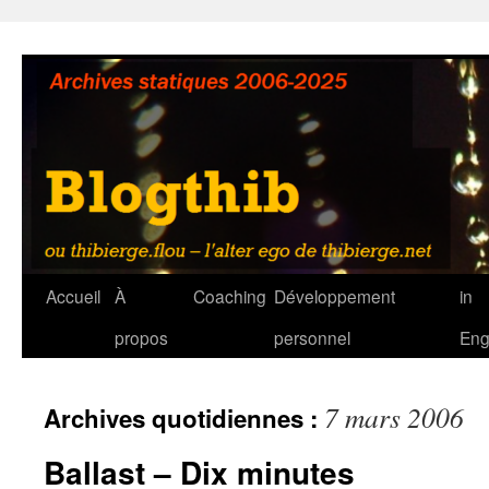
Aller
au
contenu
Accueil
À
Coaching
Développement
in
propos
personnel
Eng
7 mars 2006
Archives quotidiennes :
Ballast – Dix minutes