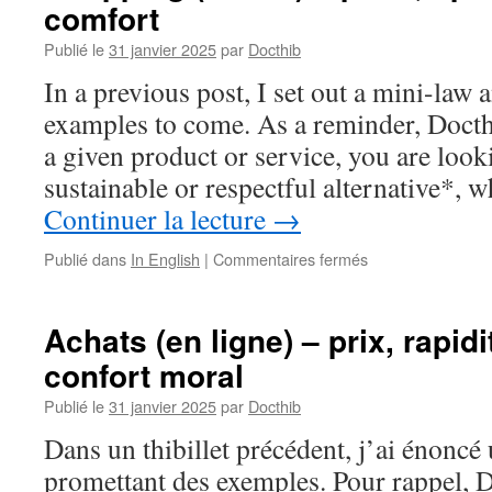
comfort
Publié le
31 janvier 2025
par
Docthib
In a previous post, I set out a mini-law
examples to come. As a reminder, Docthib
a given product or service, you are look
sustainable or respectful alternative*,
Continuer la lecture
→
sur
Publié dans
In English
|
Commentaires fermés
Shopping
(online)
–
Achats (en ligne) – prix, rapidi
price,
confort moral
speed
&
Publié le
31 janvier 2025
par
Docthib
(moral)
comfort
Dans un thibillet précédent, j’ai énoncé
promettant des exemples. Pour rappel, D