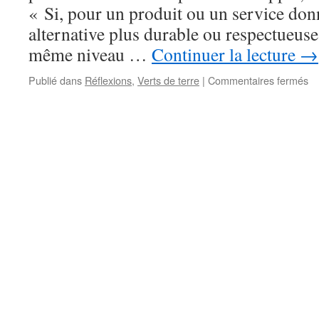
« Si, pour un produit ou un service don
alternative plus durable ou respectueuse*
même niveau …
Continuer la lecture
→
su
Publié dans
Réflexions
,
Verts de terre
|
Commentaires fermés
Ac
(e
li
–
pr
ra
co
&
co
mo