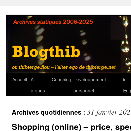
Aller
au
contenu
Accueil
À
Coaching
Développement
in
propos
personnel
Eng
31 janvier 20
Archives quotidiennes :
Shopping (online) – price, spe