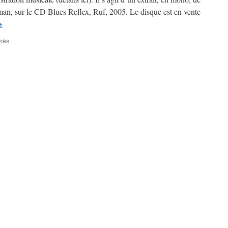
man, sur le CD Blues Reflex, Ruf, 2005. Le disque est en vente
→
sur
més
Magnolia
Express
–
3ème
Partie
–
#
20