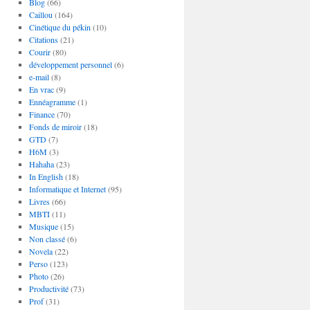
Blog
(66)
Caillou
(164)
Cinétique du pékin
(10)
Citations
(21)
Courir
(80)
développement personnel
(6)
e-mail
(8)
En vrac
(9)
Ennéagramme
(1)
Finance
(70)
Fonds de miroir
(18)
GTD
(7)
H6M
(3)
Hahaha
(23)
In English
(18)
Informatique et Internet
(95)
Livres
(66)
MBTI
(11)
Musique
(15)
Non classé
(6)
Novela
(22)
Perso
(123)
Photo
(26)
Productivité
(73)
Prof
(31)