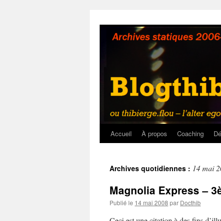
Aller
au
contenu
Accueil
À propos
Coaching
Dé
14 mai 
Archives quotidiennes :
Magnolia Express – 3è
Publié le
14 mai 2008
par
Docthib
Ceci est une citation à des fins d’illu