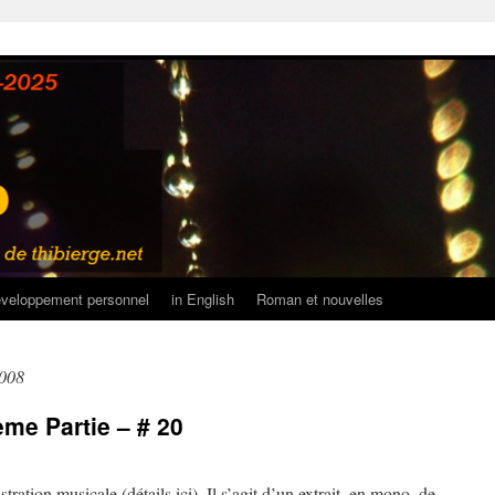
veloppement personnel
in English
Roman et nouvelles
2008
me Partie – # 20
stration musicale (détails ici). Il s’agit d’un extrait, en mono, de