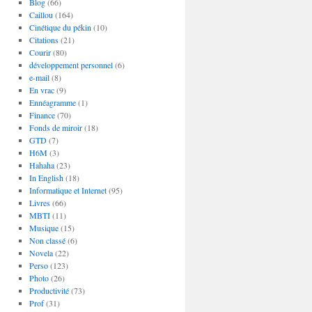
Blog
(66)
Caillou
(164)
Cinétique du pékin
(10)
Citations
(21)
Courir
(80)
développement personnel
(6)
e-mail
(8)
En vrac
(9)
Ennéagramme
(1)
Finance
(70)
Fonds de miroir
(18)
GTD
(7)
H6M
(3)
Hahaha
(23)
In English
(18)
Informatique et Internet
(95)
Livres
(66)
MBTI
(11)
Musique
(15)
Non classé
(6)
Novela
(22)
Perso
(123)
Photo
(26)
Productivité
(73)
Prof
(31)