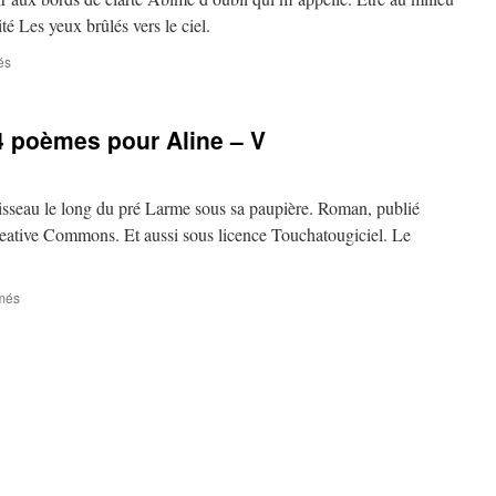
té Les yeux brûlés vers le ciel.
sur
és
Oculus
4 poèmes pour Aline – V
isseau le long du pré Larme sous sa paupière. Roman, publié
reative Commons. Et aussi sous licence Touchatougiciel. Le
sur
més
Magnolia
Express
–
14
poèmes
pour
Aline
–
V