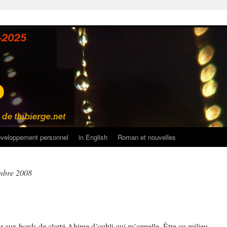
veloppement personnel
in English
Roman et nouvelles
mbre 2008
ir aux bords de clarté Abime d’oubli qui m’appelle. Être au milieu