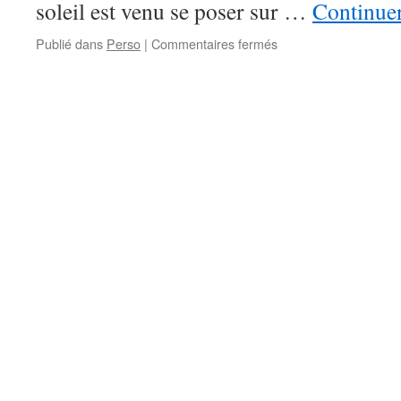
soleil est venu se poser sur …
Continuer
sur
Publié dans
Perso
|
Commentaires fermés
Stoïcisme
(au
sens
littéral
du
terme)