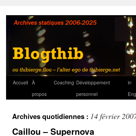
Aller
au
contenu
Accueil
À
Coaching
Développement
in
propos
personnel
Eng
14 février 200
Archives quotidiennes :
Caillou – Supernova