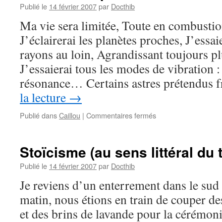
Publié le
14 février 2007
par
Docthib
Ma vie sera limitée, Toute en combusti
J’éclairerai les planètes proches, J’essa
rayons au loin, Agrandissant toujours p
J’essaierai tous les modes de vibration :
résonance… Certains astres prétendus
la lecture
→
sur
Publié dans
Caillou
|
Commentaires fermés
Caillou
–
Supernova
Stoïcisme (au sens littéral du 
Publié le
14 février 2007
par
Docthib
Je reviens d’un enterrement dans le sud 
matin, nous étions en train de couper 
et des brins de lavande pour la cérémoni