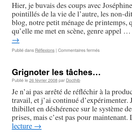
Hier, je buvais des coups avec Joséphine
#2
pointillés de la vie de l’autre, les non-d
blog, notre petit ménage de printemps, q
qu’elle me met en scène, genre appel 
→
sur
Publié dans
Réflexions
|
Commentaires fermés
Le
chemin
de
Grignoter les tâches…
vie
Publié le
26 février 2008
par
Docthib
Je n’ai pas arrêté de réfléchir à la produc
travail, et j’ai continué d’expérimenter. 
thibillet en déshérence sur le système d
prises, mais c’est pas pour maintenant
lecture
→