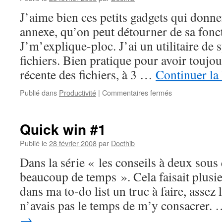
–
J’aime bien ces petits gadgets qui donn
#3
annexe, qu’on peut détourner de sa foncti
J’m’explique-ploc. J’ai un utilitaire de
fichiers. Bien pratique pour avoir toujou
récente des fichiers, à 3 …
Continuer la
sur
Publié dans
Productivité
|
Commentaires fermés
Mesure
de
productivité
Quick win #1
?
Publié le
28 février 2008
par
Docthib
Dans la série « les conseils à deux sous
beaucoup de temps ». Cela faisait plusie
dans ma to-do list un truc à faire, assez
n’avais pas le temps de m’y consacrer.
→