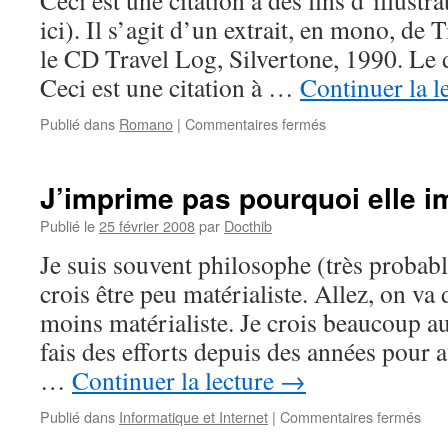
Ceci est une citation à des fins d’illustr
ici). Il s’agit d’un extrait, en mono, de T
le CD Travel Log, Silvertone, 1990. Le d
Ceci est une citation à …
Continuer la l
sur
Publié dans
Romano
|
Commentaires fermés
Magnolia
Express
–
J’imprime pas pourquoi elle 
3ème
Partie
Publié le
25 février 2008
par
Docthib
Je suis souvent philosophe (très probabl
crois être peu matérialiste. Allez, on va
moins matérialiste. Je crois beaucoup au
fais des efforts depuis des années pour a
…
Continuer la lecture
→
sur
Publié dans
Informatique et Internet
|
Commentaires fermés
J’im