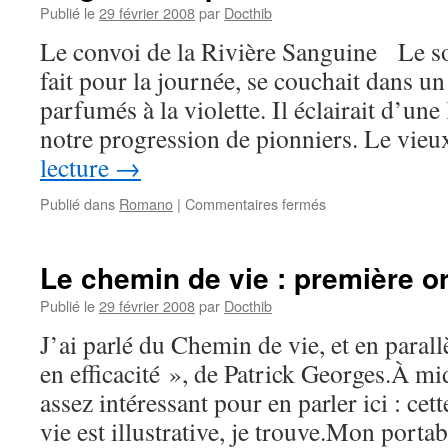
Publié le
29 février 2008
par
Docthib
Le convoi de la Rivière Sanguine Le sol
fait pour la journée, se couchait dans u
parfumés à la violette. Il éclairait d’un
notre progression de pionniers. Le vi
lecture
→
sur
Publié dans
Romano
|
Commentaires fermés
Magnolia
Express
–
Le chemin de vie : première o
3ème
Partie
Publié le
29 février 2008
par
Docthib
–
J’ai parlé du Chemin de vie, et en parall
#4
en efficacité », de Patrick Georges.À mid
assez intéressant pour en parler ici : cet
vie est illustrative, je trouve.Mon port