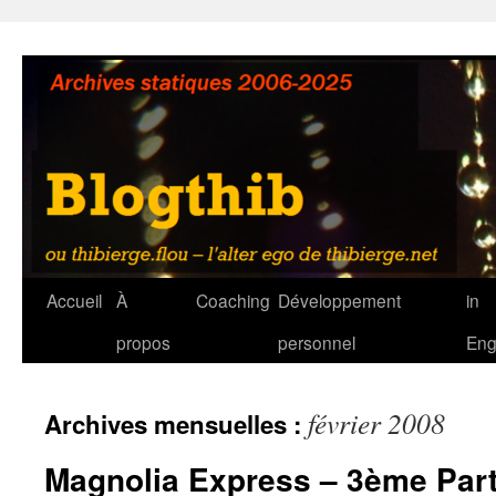
Aller
au
contenu
Accueil
À
Coaching
Développement
in
propos
personnel
Eng
février 2008
Archives mensuelles :
Magnolia Express – 3ème Part