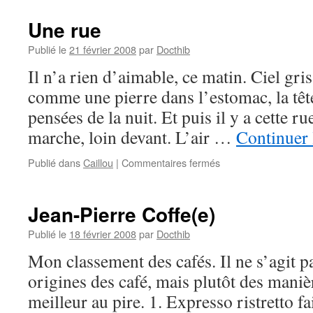
pas
pour
Une rue
elle
imp
Publié le
21 février 2008
par
Docthib
pas
Il n’a rien d’aimable, ce matin. Ciel gri
comme une pierre dans l’estomac, la têt
pensées de la nuit. Et puis il y a cette 
marche, loin devant. L’air …
Continuer 
sur
Publié dans
Caillou
|
Commentaires fermés
Une
rue
Jean-Pierre Coffe(e)
Publié le
18 février 2008
par
Docthib
Mon classement des cafés. Il ne s’agit 
origines des café, mais plutôt des maniè
meilleur au pire. 1. Expresso ristretto f