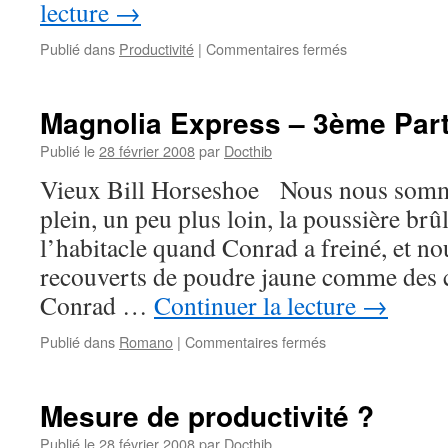
lecture
→
sur
Publié dans
Productivité
|
Commentaires fermés
Le
chemin
de
Magnolia Express – 3ème Part
vie
:
Publié le
28 février 2008
par
Docthib
première
Vieux Bill Horseshoe Nous nous somme
ornière
plein, un peu plus loin, la poussière brû
l’habitacle quand Conrad a freiné, et no
recouverts de poudre jaune comme des c
Conrad …
Continuer la lecture
→
sur
Publié dans
Romano
|
Commentaires fermés
Magnolia
Express
–
Mesure de productivité ?
3ème
Partie
Publié le
28 février 2008
par
Docthib