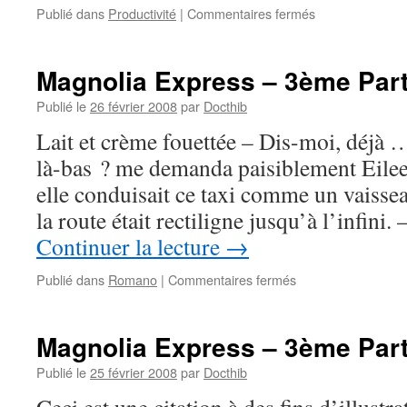
sur
Publié dans
Productivité
|
Commentaires fermés
Grignoter
les
tâches…
Magnolia Express – 3ème Part
Publié le
26 février 2008
par
Docthib
Lait et crème fouettée – Dis-moi, déjà
là-bas ? me demanda paisiblement Eileen
elle conduisait ce taxi comme un vaissea
la route était rectiligne jusqu’à l’infini
Continuer la lecture
→
sur
Publié dans
Romano
|
Commentaires fermés
Magnolia
Express
–
Magnolia Express – 3ème Part
3ème
Partie
Publié le
25 février 2008
par
Docthib
–
#1