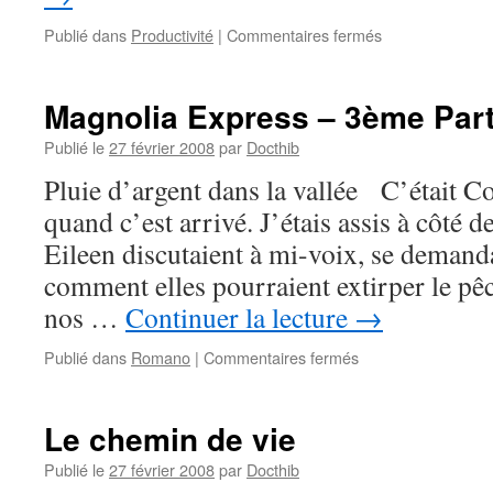
sur
Publié dans
Productivité
|
Commentaires fermés
Quick
win
#1
Magnolia Express – 3ème Part
Publié le
27 février 2008
par
Docthib
Pluie d’argent dans la vallée C’était C
quand c’est arrivé. J’étais assis à côté d
Eileen discutaient à mi-voix, se deman
comment elles pourraient extirper le pêc
nos …
Continuer la lecture
→
sur
Publié dans
Romano
|
Commentaires fermés
Magnolia
Express
–
Le chemin de vie
3ème
Partie
Publié le
27 février 2008
par
Docthib
–