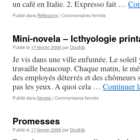
un café en Italie. 2. Expresso fait …
Con
sur
Publié dans
Réflexions
|
Commentaires fermés
Jean-
Pierre
Coffe(e)
Mini-novela – Icthyologie prin
Publié le
17 février 2008
par
Docthib
Je vis dans une ville enfumée. Le soleil 
travaille beaucoup. Chaque matin, le mé
des employés déterrés et des chômeurs s
pas les yeux. A quoi cela …
Continuer l
sur
Publié dans
Novela
|
Commentaires fermés
Mini-
novela
–
Promesses
Icthyologie
printanière
Publié le
17 février 2008
par
Docthib