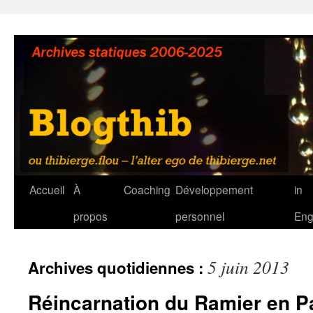
Aller
au
contenu
Accueil
À
Coaching
Développement
in
propos
personnel
Eng
5 juin 2013
Archives quotidiennes :
Réincarnation du Ramier en P