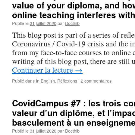
value of your diploma, and h
online teaching interferes with
Publié le
31 juillet 2020
par
Docthib
This blog post is part of a series of refl
Coronavirus / Covid-19 crisis and the i
from my face-to-face courses to online c
writing of this blog post, there are still
Continuer la lecture
→
Publié dans
In English
,
Réflexions
|
2 commentaires
CovidCampus #7 : les trois c
valeur d’un diplôme, et l’impa
basculement à un enseignemen
Publié le
31 juillet 2020
par
Docthib