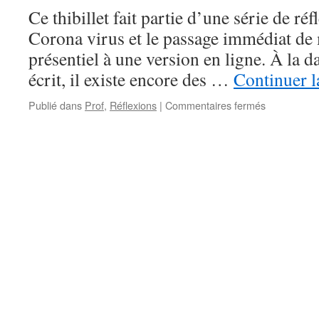
Ce thibillet fait partie d’une série de réf
Corona virus et le passage immédiat de
présentiel à une version en ligne. À la da
écrit, il existe encore des …
Continuer l
sur
Publié dans
Prof
,
Réflexions
|
Commentaires fermés
CovidCamp
#7
:
les
trois
composant
de
la
valeur
d’un
diplôme,
et
l’impact
du
basculemen