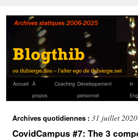
Aller
au
contenu
Accueil
À
Coaching
Développement
in
propos
personnel
Eng
31 juillet 2020
Archives quotidiennes :
CovidCampus #7: The 3 compo