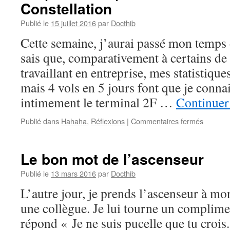
Constellation
Publié le
15 juillet 2016
par
Docthib
Cette semaine, j’aurai passé mon temps 
sais que, comparativement à certains d
travaillant en entreprise, mes statistique
mais 4 vols en 5 jours font que je conn
intimement le terminal 2F …
Continuer 
sur
Publié dans
Hahaha
,
Réflexions
|
Commentaires fermés
De
(Lockhe
Constell
Le bon mot de l’ascenseur
à
(Omega
Publié le
13 mars 2016
par
Docthib
Constell
L’autre jour, je prends l’ascenseur à mon
une collègue. Je lui tourne un complimen
répond « Je ne suis pucelle que tu crois