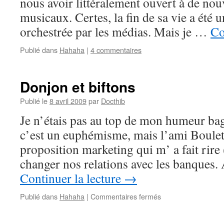
nous avoir littéralement ouvert à de no
musicaux. Certes, la fin de sa vie a été 
orchestrée par les médias. Mais je …
Co
Publié dans
Hahaha
|
4 commentaires
Donjon et biftons
Publié le
8 avril 2009
par
Docthib
Je n’étais pas au top de mon humeur bag
c’est un euphémisme, mais l’ami Boule
proposition marketing qui m’ a fait rire 
changer nos relations avec les banques.
Continuer la lecture
→
sur
Publié dans
Hahaha
|
Commentaires fermés
Donjon
et