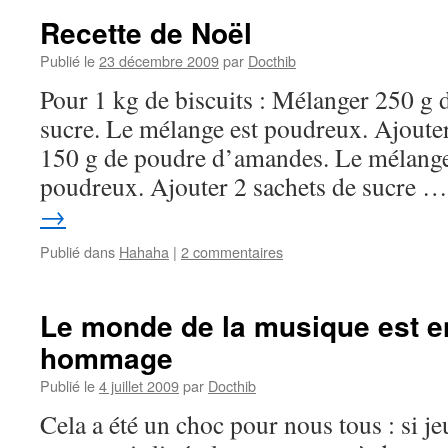
d’espoir
Recette de Noël
pour
les
Publié le
23 décembre 2009
par
Docthib
Bleus
Pour 1 kg de biscuits : Mélanger 250 g 
sucre. Le mélange est poudreux. Ajouter
150 g de poudre d’amandes. Le mélange
poudreux. Ajouter 2 sachets de sucre 
→
Publié dans
Hahaha
|
2 commentaires
Le monde de la musique est 
hommage
Publié le
4 juillet 2009
par
Docthib
Cela a été un choc pour nous tous : si jeu