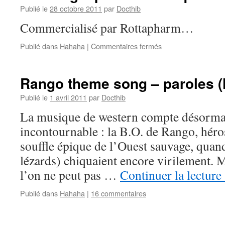
anglais
Publié le
28 octobre 2011
par
Docthib
–
Commercialisé par Rottapharm…
quel
sera
sur
Publié dans
Hahaha
|
Commentaires fermés
votre
Tautologie
score
pharmaceutique
?
:-)
Rango theme song – paroles (l
Publié le
1 avril 2011
par
Docthib
La musique de western compte désormai
incontournable : la B.O. de Rango, héro
souffle épique de l’Ouest sauvage, quan
lézards) chiquaient encore virilement. 
l’on ne peut pas …
Continuer la lecture
Publié dans
Hahaha
|
16 commentaires