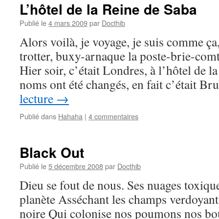
biftons
L’hôtel de la Reine de Saba
Publié le
4 mars 2009
par
Docthib
Alors voilà, je voyage, je suis comme ça,
trotter, buxy-arnaque la poste-brie-comte 
Hier soir, c’était Londres, à l’hôtel de l
noms ont été changés, en fait c’était B
lecture
→
Publié dans
Hahaha
|
4 commentaires
Black Out
Publié le
5 décembre 2008
par
Docthib
Dieu se fout de nous. Ses nuages toxiqu
planète Asséchant les champs verdoyants
noire Qui colonise nos poumons nos bo