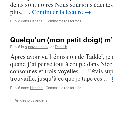
dents sont noires Nous sourions édentés
plus. …
Continuer la lecture
→
sur
Publié dans
Hahaha
|
Commentaires fermés
Black
Out
Quelqu’un (mon petit doigt) m’
Publié le
8 janvier 2008
par
Docthib
Après avoir vu l’émission de Taddeï, je 
quand j’ai pensé tout à coup : dans Nicol
consonnes et trois voyelles… J’étais sup
trouvaille, jusqu’à ce que je tape ces …
sur
Publié dans
Hahaha
|
Commentaires fermés
Quelqu’un
(mon
←
Articles plus anciens
petit
doigt)
m’a