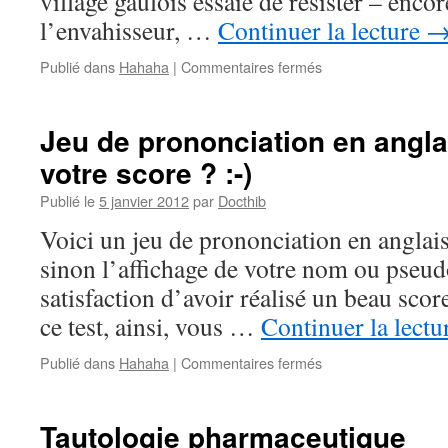
village gaulois essaie de résister – encor
l’envahisseur, …
Continuer la lecture
sur
Publié dans
Hahaha
|
Commentaires fermés
Rentrée
scolaire
Jeu de prononciation en angla
votre score ? :-)
Publié le
5 janvier 2012
par
Docthib
Voici un jeu de prononciation en anglais.
sinon l’affichage de votre nom ou pseudo
satisfaction d’avoir réalisé un beau scor
ce test, ainsi, vous …
Continuer la lect
sur
Publié dans
Hahaha
|
Commentaires fermés
Jeu
de
prononciation
Tautologie pharmaceutique
en