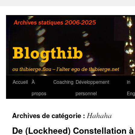
Aller
au
contenu
Accueil
À
Coaching
Développement
in
propos
personnel
Eng
Hahaha
Archives de catégorie :
De (Lockheed) Constellation 