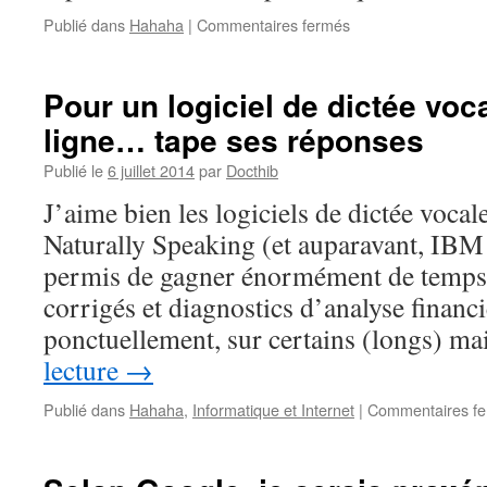
sur
Publié dans
Hahaha
|
Commentaires fermés
Le
bon
mot
Pour un logiciel de dictée voca
de
ligne… tape ses réponses
l’ascenseur
Publié le
6 juillet 2014
par
Docthib
J’aime bien les logiciels de dictée voc
Naturally Speaking (et auparavant, IBM
permis de gagner énormément de temps s
corrigés et diagnostics d’analyse financi
ponctuellement, sur certains (longs) m
lecture
→
Publié dans
Hahaha
,
Informatique et Internet
|
Commentaires f