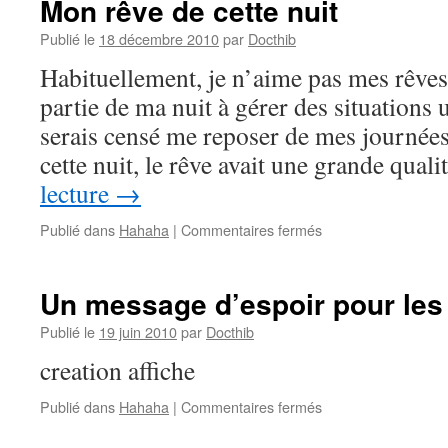
Mon rêve de cette nuit
Publié le
18 décembre 2010
par
Docthib
Habituellement, je n’aime pas mes rêves
partie de ma nuit à gérer des situations 
serais censé me reposer de mes journée
cette nuit, le rêve avait une grande qual
lecture
→
sur
Publié dans
Hahaha
|
Commentaires fermés
Mon
rêve
de
Un message d’espoir pour les
cette
nuit
Publié le
19 juin 2010
par
Docthib
creation affiche
sur
Publié dans
Hahaha
|
Commentaires fermés
Un
message