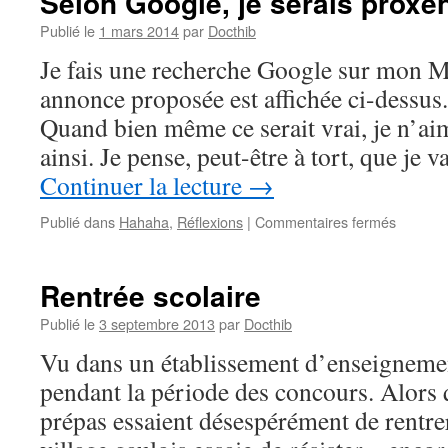
Selon Google, je serais proxé
Publié le
1 mars 2014
par
Docthib
Je fais une recherche Google sur mon M
annonce proposée est affichée ci-dessus.
Quand bien même ce serait vrai, je n’ai
ainsi. Je pense, peut-être à tort, que je
Continuer la lecture
→
sur
Publié dans
Hahaha
,
Réflexions
|
Commentaires fermés
Selon
Google,
je
Rentrée scolaire
serais
proxénè
Publié le
3 septembre 2013
par
Docthib
impuiss
Vu dans un établissement d’enseignemen
pendant la période des concours. Alors 
prépas essaient désespérément de rentrer