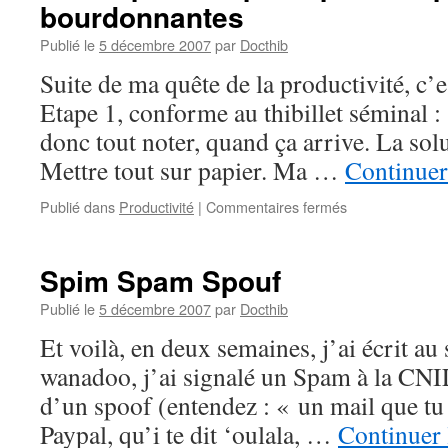
bourdonnantes
Publié le
5 décembre 2007
par
Docthib
Suite de ma quête de la productivité, c’
Etape 1, conforme au thibillet séminal : se
donc tout noter, quand ça arrive. La sol
Mettre tout sur papier. Ma …
Continuer
sur
Publié dans
Productivité
|
Commentaires fermés
GTD
–
premier
Spim Spam Spouf
principe
–
Publié le
5 décembre 2007
par
Docthib
les
Et voilà, en deux semaines, j’ai écrit au
pensées
bourdonnantes
wanadoo, j’ai signalé un Spam à la CNIL,
d’un spoof (entendez : « un mail que tu 
Paypal, qu’i te dit ‘oulala, …
Continuer 