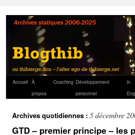
Aller
au
contenu
Accueil
À
Coaching
Développement
in
propos
personnel
Eng
5 décembre 20
Archives quotidiennes :
GTD – premier principe – les