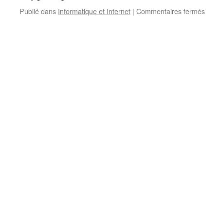
sur
Publié dans
Informatique et Internet
|
Commentaires fermés
Spi
Sp
Spo