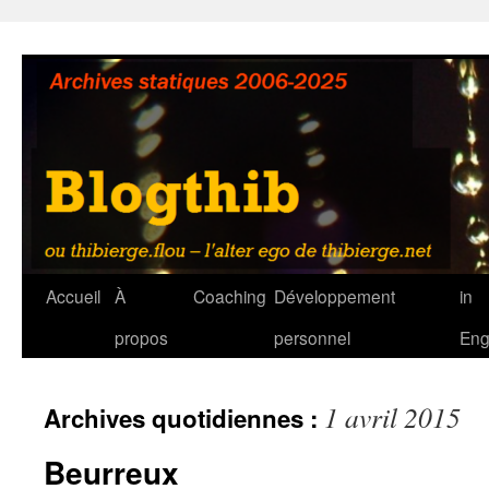
Aller
au
contenu
Accueil
À
Coaching
Développement
in
propos
personnel
Eng
1 avril 2015
Archives quotidiennes :
Beurreux