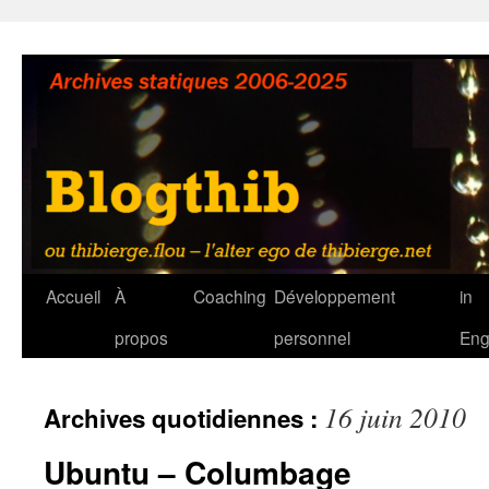
Aller
au
contenu
Accueil
À
Coaching
Développement
in
propos
personnel
Eng
16 juin 2010
Archives quotidiennes :
Ubuntu – Columbage