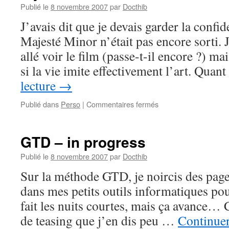
Publié le
8 novembre 2007
par
Docthib
J’avais dit que je devais garder la confid
Majesté Minor n’était pas encore sorti. 
allé voir le film (passe-t-il encore ?) ma
si la vie imite effectivement l’art. Qua
lecture
→
sur
Publié dans
Perso
|
Commentaires fermés
Il
y
a
GTD – in progress
un
an…
Publié le
8 novembre 2007
par
Docthib
Sur la méthode GTD, je noircis des pages
dans mes petits outils informatiques pou
fait les nuits courtes, mais ça avance… C
de teasing que j’en dis peu …
Continuer