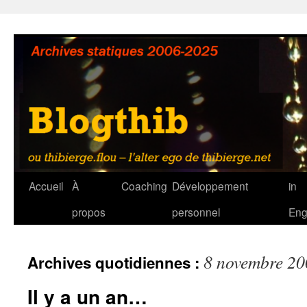
Aller
au
contenu
Accueil
À
Coaching
Développement
in
propos
personnel
Eng
8 novembre 20
Archives quotidiennes :
Il y a un an…