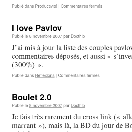
sur
Publié dans
Productivité
|
Commentaires fermés
GTD
–
in
I love Pavlov
progress
Publié le
8 novembre 2007
par
Docthib
J’ai mis à jour la liste des couples pavlo
commentaires déposés, et aussi « s’inv
(300%) ».
sur
Publié dans
Réflexions
|
Commentaires fermés
I
love
Pavlov
Boulet 2.0
Publié le
8 novembre 2007
par
Docthib
Je fais très rarement du cross link (« alle
marrant »), mais là, la BD du jour de B