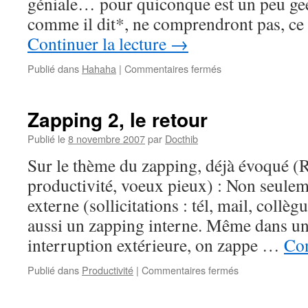
géniale… pour quiconque est un peu ge
comme il dit*, ne comprendront pas, c
Continuer la lecture
→
sur
Publié dans
Hahaha
|
Commentaires fermés
Boulet
2.0
Zapping 2, le retour
Publié le
8 novembre 2007
par
Docthib
Sur le thème du zapping, déjà évoqué (
productivité, voeux pieux) : Non seule
externe (sollicitations : tél, mail, collèg
aussi un zapping interne. Même dans u
interruption extérieure, on zappe …
Con
sur
Publié dans
Productivité
|
Commentaires fermés
Zapping
2,