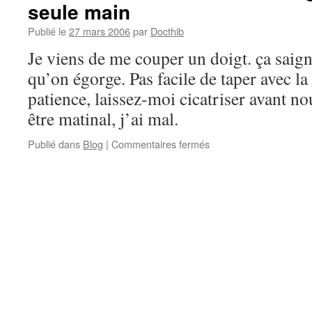
seule main
Publié le
27 mars 2006
par
Docthib
Je viens de me couper un doigt. ça sai
qu’on égorge. Pas facile de taper avec l
patience, laissez-moi cicatriser avant no
être matinal, j’ai mal.
sur
Publié dans
Blog
|
Commentaires fermés
Blaise
Cendrars
roulait
ses
cigarettes
avec
une
seule
main