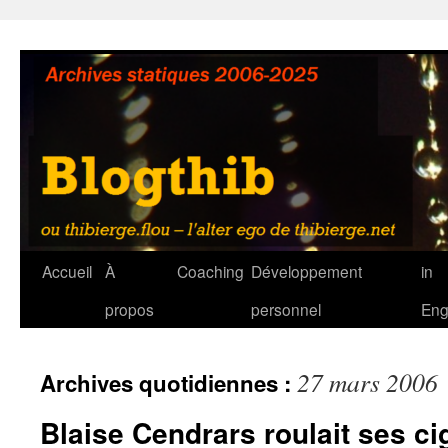
Aller
au
contenu
Accueil
À
Coaching
Développement
in
propos
personnel
Eng
27 mars 2006
Archives quotidiennes :
Blaise Cendrars roulait ses ci