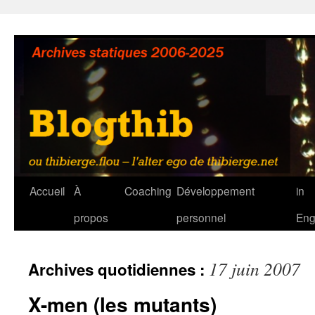
Aller
au
contenu
Accueil
À
Coaching
Développement
in
propos
personnel
Eng
17 juin 2007
Archives quotidiennes :
X-men (les mutants)