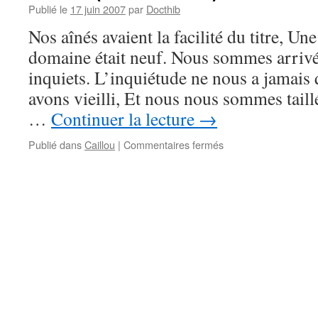
Publié le
17 juin 2007
par
Docthib
Nos aînés avaient la facilité du titre, Une
domaine était neuf. Nous sommes arrivé
inquiets. L’inquiétude ne nous a jamais 
avons vieilli, Et nous nous sommes taill
…
Continuer la lecture
→
sur
Publié dans
Caillou
|
Commentaires fermés
X-
men
(les
mutants)