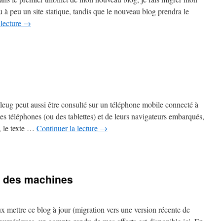
 à peu un site statique, tandis que le nouveau blog prendra le
 lecture
→
sur
Migration
de
blogthib
vers
blogthib
bleug peut aussi être consulté sur un téléphone mobile connecté à
s téléphones (ou des tablettes) et de leurs navigateurs embarqués,
e, le texte …
Continuer la lecture
→
sur
Blogthib
goes
mobile
t des machines
x mettre ce blog à jour (migration vers une version récente de