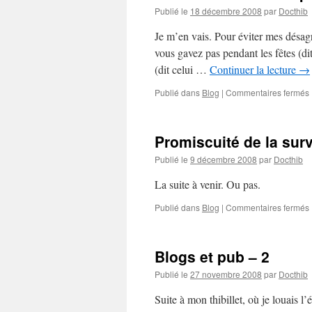
Publié le
18 décembre 2008
par
Docthib
Je m’en vais. Pour éviter mes désag
vous gavez pas pendant les fêtes (dit
(dit celui …
Continuer la lecture
→
Publié dans
Blog
|
Commentaires fermés
l
Promiscuité de la surv
Publié le
9 décembre 2008
par
Docthib
s
La suite à venir. Ou pas.
Publié dans
Blog
|
Commentaires fermés
l
Blogs et pub – 2
Publié le
27 novembre 2008
par
Docthib
Suite à mon thibillet, où je louais l’