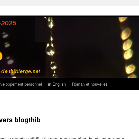
veloppement personnel
in English
Roman et nouvelles
vers blogthib
dans le premier thibillet de mon nouveau blog, je fais migrer mon