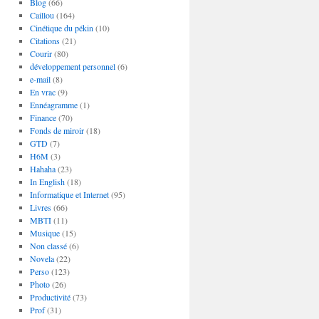
Blog
(66)
Caillou
(164)
Cinétique du pékin
(10)
Citations
(21)
Courir
(80)
développement personnel
(6)
e-mail
(8)
En vrac
(9)
Ennéagramme
(1)
Finance
(70)
Fonds de miroir
(18)
GTD
(7)
H6M
(3)
Hahaha
(23)
In English
(18)
Informatique et Internet
(95)
Livres
(66)
MBTI
(11)
Musique
(15)
Non classé
(6)
Novela
(22)
Perso
(123)
Photo
(26)
Productivité
(73)
Prof
(31)