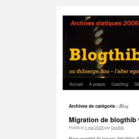
Aller
au
contenu
Accueil
À propos
Coaching
Dé
Blog
Archives de catégorie :
Migration de blogthib 
Publié le
1 mai 2025
par
Docthib
Pour quantité de raisons détaillées 