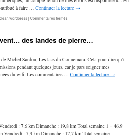
umériques, un compte-rendu de mes efforts est disponible ici. En
ntribué à faire …
Continuer la lecture
→
sur
clear
,
wordpress
|
Commentaires fermés
Blog
–
le
vent… des landes de pierre…
soulèvement
des
machines
e de Michel Sardou, Les lacs du Connemara. Cela pour dire qu’il
missions pendant quelques jours, car je pars soigner mes
onnées du wifi. Les commentaires …
Continuer la lecture
→
Vendredi : 7,6 km Dimanche : 19,8 km Total semaine 1 = 46.9
km Vendredi : 7,9 km Dimanche : 17,7 km Total semaine …