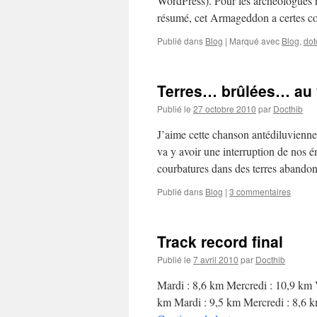
WordPress). Pour les archéologues n
résumé, cet Armageddon a certes co
Publié dans
Blog
|
Marqué avec
Blog
,
dot
Terres… brûlées… au 
Publié le
27 octobre 2010
par
Docthib
J’aime cette chanson antédiluvienn
va y avoir une interruption de nos é
courbatures dans des terres aband
Publié dans
Blog
|
3 commentaires
Track record final
Publié le
7 avril 2010
par
Docthib
Mardi : 8,6 km Mercredi : 10,9 km 
km Mardi : 9,5 km Mercredi : 8,6 