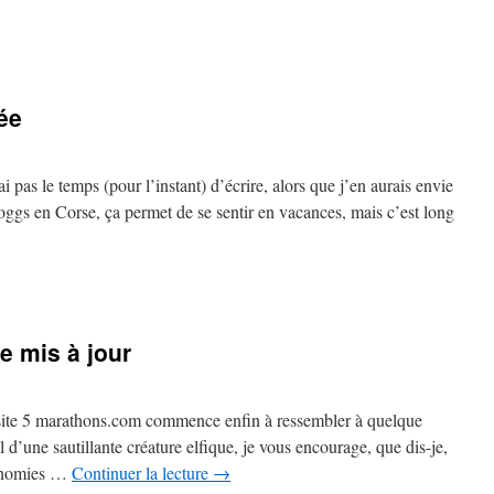
rée
’ai pas le temps (pour l’instant) d’écrire, alors que j’en aurais envie
oggs en Corse, ça permet de se sentir en vacances, mais c’est long
sur
Liste
scolaire
de
e mis à jour
rentrée
 le site 5 marathons.com commence enfin à ressembler à quelque
d’une sautillante créature elfique, je vous encourage, que dis-je,
économies …
Continuer la lecture
→