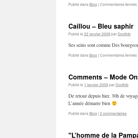
Publié dans
Blog
|
Commentaires fermés
Caillou – Bleu saphir
s
Publié le
22 janvier 2009
par
Docthib
Ses seins sont comme Des bourgeon
Publié dans
Blog
|
Commentaires fermés
Comments – Mode On
Publié le
1 janvier 2009
par
Docthib
De retour depuis hier. 30h de voyag
L’année démarre bien
Publié dans
Blog
|
2 commentaires
"L’homme de la Pampa,