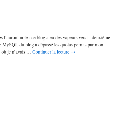
Phidippides
es l’auront noté : ce blog a eu des vapeurs vers la deuxième
ase MySQL du blog a dépassé les quotas permis par mon
là où je n’avais …
Continuer la lecture
→
sur
Coût
de
P(o)ub’
sur
Gone
Baby
Gone