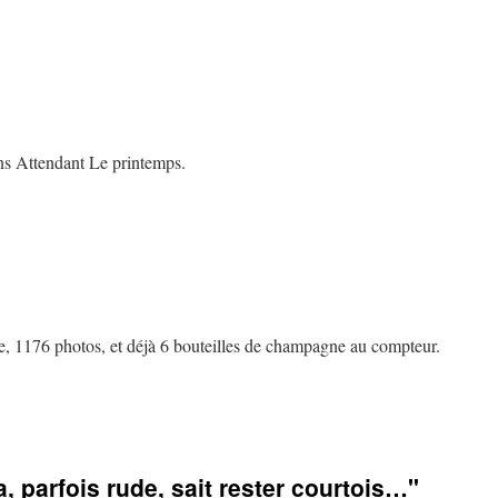
sur
5
marathons.com
–
ite
mis
à
jour
s Attendant Le printemps.
sur
Caillou
–
Bleu
saphir
e, 1176 photos, et déjà 6 bouteilles de champagne au compteur.
 parfois rude, sait rester courtois…"