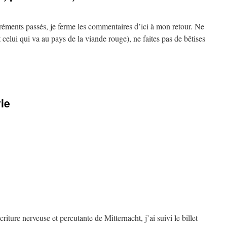
réments passés, je ferme les commentaires d’ici à mon retour. Ne
 celui qui va au pays de la viande rouge), ne faites pas de bêtises
sur
"L’homme
de
a
ie
Pampa,
parfois
rude,
ait
rester
courtois…"
sur
Promiscuité
de
a
survie
écriture nerveuse et percutante de Mitternacht, j’ai suivi le billet