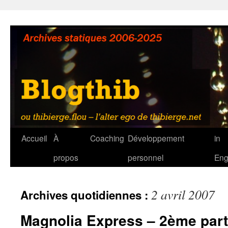
Aller
au
contenu
Accueil
À
Coaching
Développement
in
propos
personnel
Eng
2 avril 2007
Archives quotidiennes :
Magnolia Express – 2ème parti