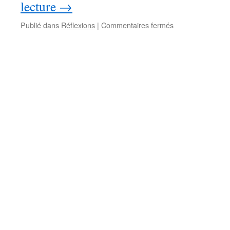
lecture
→
sur
Publié dans
Réflexions
|
Commentaires fermés
Pensée
américaine
–
pédagogie