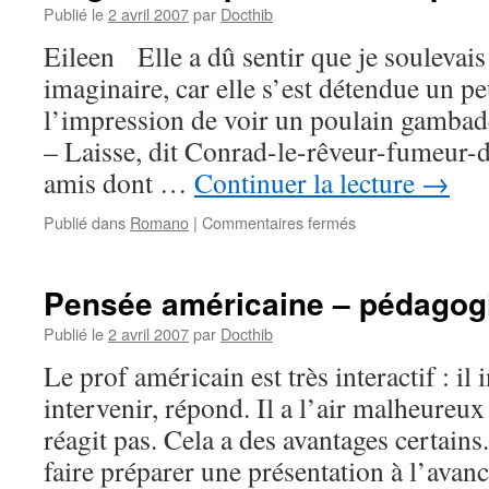
Publié le
2 avril 2007
par
Docthib
Eileen Elle a dû sentir que je soulevai
imaginaire, car elle s’est détendue un peu
l’impression de voir un poulain gambade
– Laisse, dit Conrad-le-rêveur-fumeur-de
amis dont …
Continuer la lecture
→
sur
Publié dans
Romano
|
Commentaires fermés
Magnolia
Express
–
Pensée américaine – pédagog
2ème
partie
Publié le
2 avril 2007
par
Docthib
–
Le prof américain est très interactif : il i
#
18
intervenir, répond. Il a l’air malheureux
réagit pas. Cela a des avantages certains.
faire préparer une présentation à l’ava