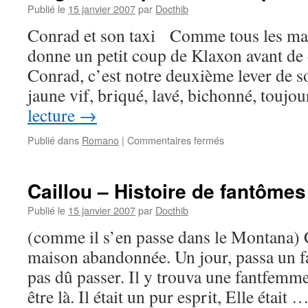
Publié le
15 janvier 2007
par
Docthib
Conrad et son taxi Comme tous les mat
donne un petit coup de Klaxon avant de 
Conrad, c’est notre deuxième lever de so
jaune vif, briqué, lavé, bichonné, touj
lecture
→
sur
Publié dans
Romano
|
Commentaires fermés
Magnolia
Express
–
Caillou – Histoire de fantômes
1ère
partie
Publié le
15 janvier 2007
par
Docthib
–
(comme il s’en passe dans le Montana) C
#
13
maison abandonnée. Un jour, passa un 
pas dû passer. Il y trouva une fantfemme
être là. Il était un pur esprit, Elle était 