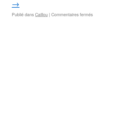
→
sur
Publié dans
Caillou
|
Commentaires fermés
Caillou
–
Histoire
de
fantômes