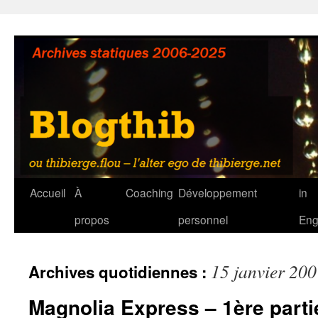
Aller
au
contenu
Accueil
À
Coaching
Développement
in
propos
personnel
Eng
15 janvier 20
Archives quotidiennes :
Magnolia Express – 1ère parti