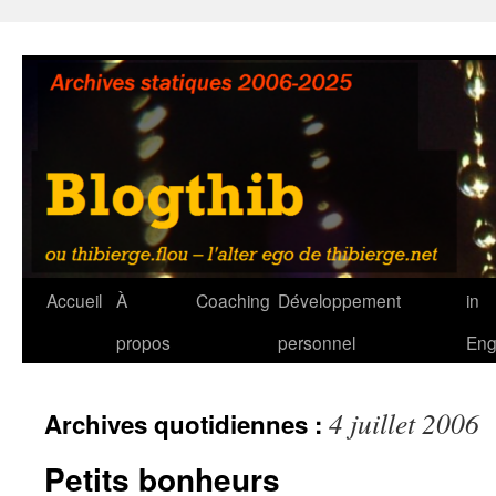
Aller
au
contenu
Accueil
À
Coaching
Développement
in
propos
personnel
Eng
4 juillet 2006
Archives quotidiennes :
Petits bonheurs