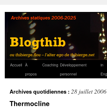
Aller
au
contenu
Accueil
À
Coaching
Développement
in
propos
personnel
Eng
28 juillet 2006
Archives quotidiennes :
Thermocline