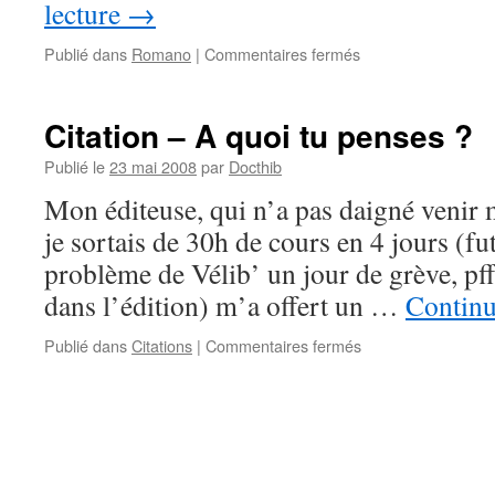
lecture
→
sur
Publié dans
Romano
|
Commentaires fermés
Magnolia
Express
–
Citation – A quoi tu penses ?
3ème
Partie
Publié le
23 mai 2008
par
Docthib
–
Mon éditeuse, qui n’a pas daigné venir m
#
24
je sortais de 30h de cours en 4 jours (fu
problème de Vélib’ un jour de grève, pff
dans l’édition) m’a offert un …
Continu
sur
Publié dans
Citations
|
Commentaires fermés
Citation
–
A
quoi
tu
penses