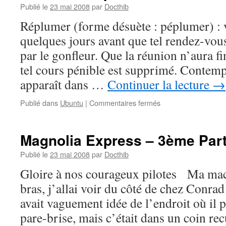
Publié le
23 mai 2008
par
Docthib
Réplumer (forme désuète : péplumer) : 
quelques jours avant que tel rendez-vous
par le gonfleur. Que la réunion n’aura f
tel cours pénible est supprimé. Contemp
apparaît dans …
Continuer la lecture
→
sur
Publié dans
Ubuntu
|
Commentaires fermés
Ubuntu
–
Réplumer
Magnolia Express – 3ème Part
Publié le
23 mai 2008
par
Docthib
Gloire à nos courageux pilotes Ma mach
bras, j’allai voir du côté de chez Conrad
avait vaguement idée de l’endroit où il 
pare-brise, mais c’était dans un coin r